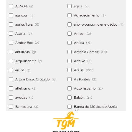
AENOR
(5)
agata
(4)
agrícola
(3)
Agradecimiento
(2)
agricultura
(6)
ahorro consumo energético
(7)
Allariz
(2)
Ambar
(2)
Ambar Box
(2)
Antica
(7)
antilluvia
(3)
Antonio Gómez
(10)
Arquillada tir
(7)
Arteixo
(2)
aruba
(7)
Arzúa
(206)
Arzúa Brazo Cruzado
(5)
As Pontes
(2)
atletismo
(2)
Automatismo
(11)
ayudas
(3)
Balcón
(13)
Bambalina
(4)
Banda de Música de Arzúa
(2)
Banderola
(2)
Banderolas
(5)
Banquillo
(5)
bar
(4)