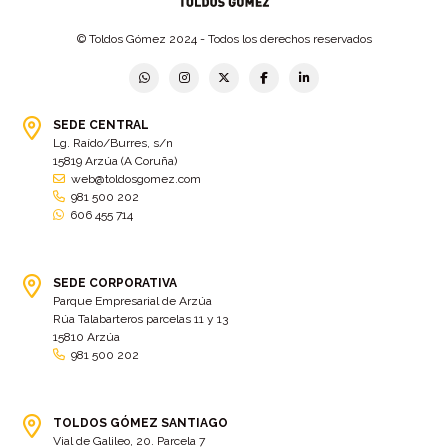
Bar Encontro
(2)
Barco
(3)
© Toldos Gómez 2024 - Todos los derechos reservados
Bastidor
(2)
Bergondo
(4)
bermudas
(6)
Betanzos
(2)
Bimba y lola
(6)
bodas
(2)
SEDE CENTRAL
Lg. Raído/Burres, s/n
bolsa cac
(3)
Bolsa cst
(3)
15819 Arzúa (A Coruña)
bolsa ct
(3)
Bolsas
(10)
web@toldosgomez.com
981 500 202
Bolsas de elevación
(3)
Bolsas multiusos
(9)
606 455 714
Bolsas portaherramientas
(4)
brazos invisibles
(11)
Bueu
(2)
Cabañas
(2)
SEDE CORPORATIVA
Cafe-bar Nova Xeira
(2)
cafetería
(5)
Parque Empresarial de Arzúa
Rúa Talabarteros parcelas 11 y 13
Calidad
(4)
cambados
(3)
15810 Arzúa
981 500 202
cambio
(5)
Cambio de tela
(48)
cambio de toldo
(12)
Cambio tela
(11)
camión
TOLDOS GÓMEZ SANTIAGO
(17)
Camión XL
(4)
Vial de Galileo, 20. Parcela 7