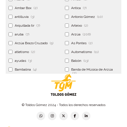
Ambar Box
(2)
Antica
(7)
antilluvia
(3)
Antonio Gómez
(10)
Arquillada tir
(7)
Arteixo
(2)
aruba
(7)
Arzúa
(206)
Arzúa Brazo Cruzado
(5)
As Pontes
(2)
atletismo
(2)
Automatismo
(11)
ayudas
(3)
Balcón
(13)
Bambalina
(4)
Banda de Música de Arzúa
(2)
Banderola
(2)
Banderolas
(5)
Banquillo
(5)
bar
(4)
Bar Encontro
(2)
Barco
(3)
© Toldos Gómez 2024 - Todos los derechos reservados
Bastidor
(2)
Bergondo
(4)
bermudas
(6)
Betanzos
(2)
Bimba y lola
(6)
bodas
(2)