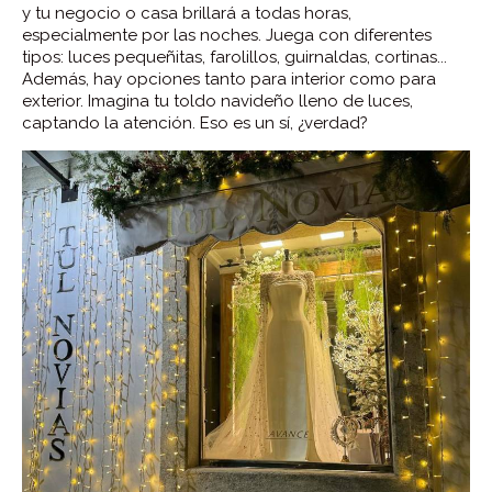
y tu negocio o casa brillará a todas horas,
especialmente por las noches. Juega con diferentes
tipos: luces pequeñitas, farolillos, guirnaldas, cortinas...
Además, hay opciones tanto para interior como para
exterior. Imagina tu toldo navideño lleno de luces,
captando la atención. Eso es un sí, ¿verdad?