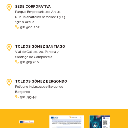
SEDE CORPORATIVA
Parque Empresarial de Arzúa
Rúa Talabarteros parcelas 11 y 13
15810 Arzúa
981 500 202
TOLDOS GÓMEZ SANTIAGO
Vial de Galileo, 20. Parcela 7
Santiago de Compostela
981 565 706
TOLDOS GÓMEZ BERGONDO
Polígono Industral de Bergondo
Bergondo
981 795 444