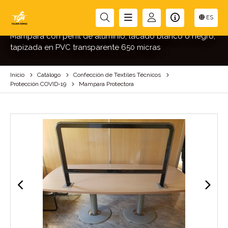
MAMPARA PROTECTORA
ES
Mampara con perfil de aluminio, lacado blanco o negro,
tapizada en PVC transparente 650 micras
Inicio
Catálogo
Confección de Textiles Técnicos
Protección COVID-19
Mampara Protectora