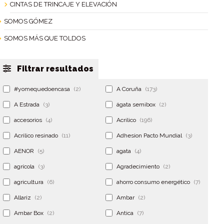
CINTAS DE TRINCAJE Y ELEVACIÓN
SOMOS GÓMEZ
SOMOS MÁS QUE TOLDOS
Filtrar resultados
#yomequedoencasa
(2)
A Coruña
(173)
A Estrada
(3)
ágata semibox
(2)
accesorios
(4)
Acrilico
(196)
Acrilico resinado
(11)
Adhesion Pacto Mundial
(3)
AENOR
(5)
agata
(4)
agrícola
(3)
Agradecimiento
(2)
agricultura
(6)
ahorro consumo energético
(7)
Allariz
(2)
Ambar
(2)
Ambar Box
(2)
Antica
(7)