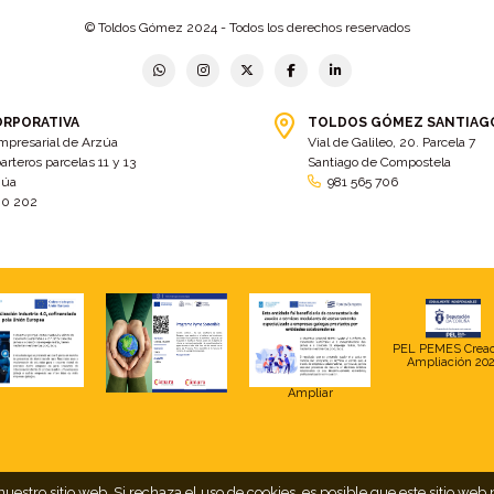
© Toldos Gómez 2024 - Todos los derechos reservados
ORPORATIVA
TOLDOS GÓMEZ SANTIAG
mpresarial de Arzúa
Vial de Galileo, 20. Parcela 7
arteros parcelas 11 y 13
Santiago de Compostela
zúa
981 565 706
00 202
PEL PEMES Crea
Ampliación 20
Ampliar
uestro sitio web. Si rechaza el uso de cookies, es posible que este sitio 