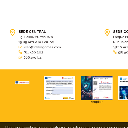
SEDE CENTRAL
SEDE C
Lg. Raído/Burres, s/n
Parque E
15819 Arzúa (A Coruña)
Rúa Talab
web@toldosgomez.com
15810 Ar
981 500 202
981 5
606 455 714
Ampliar
Utilizamos cookies para garantizar que obtenga la mejor experiencia en n