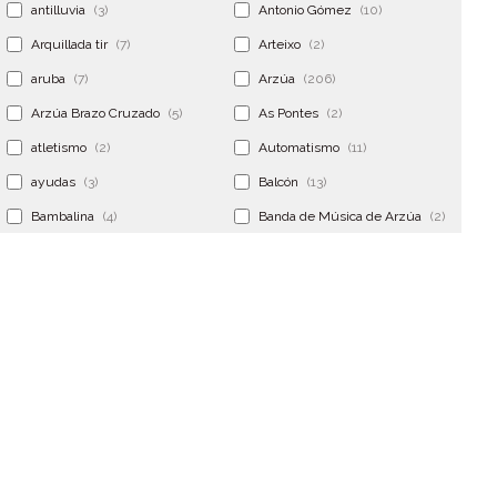
antilluvia
(3)
Antonio Gómez
(10)
Arquillada tir
(7)
Arteixo
(2)
aruba
(7)
Arzúa
(206)
Arzúa Brazo Cruzado
(5)
As Pontes
(2)
atletismo
(2)
Automatismo
(11)
ayudas
(3)
Balcón
(13)
Bambalina
(4)
Banda de Música de Arzúa
(2)
Banderola
(2)
Banderolas
(5)
Banquillo
(5)
bar
(4)
Bar Encontro
(2)
Barco
(3)
Bastidor
(2)
Bergondo
(4)
bermudas
(6)
Betanzos
(2)
Bimba y lola
(6)
bodas
(2)
bolsa cac
(3)
Bolsa cst
(3)
bolsa ct
(3)
Bolsas
(10)