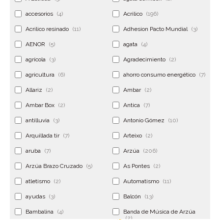
accesorios
(4)
Acrilico
(196)
Acrilico resinado
(11)
Adhesion Pacto Mundial
(3)
AENOR
(5)
agata
(4)
agrícola
(3)
Agradecimiento
(2)
agricultura
(6)
ahorro consumo energético
(7)
Allariz
(2)
Ambar
(2)
Ambar Box
(2)
Antica
(7)
antilluvia
(3)
Antonio Gómez
(10)
Arquillada tir
(7)
Arteixo
(2)
aruba
(7)
Arzúa
(206)
Arzúa Brazo Cruzado
(5)
As Pontes
(2)
atletismo
(2)
Automatismo
(11)
ayudas
(3)
Balcón
(13)
Bambalina
(4)
Banda de Música de Arzúa
(2)