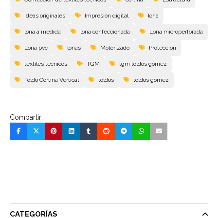
ideas originales
Impresión digital
lona
lona a medida
lona confeccionada
Lona microperforada
Lona pvc
lonas
Motorizado
Protección
textiles técnicos
TGM
tgm toldos gomez
Toldo Cortina Vertical
toldos
toldos gomez
Compartir:
CATEGORÍAS