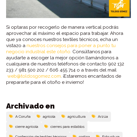
Si optaras por recogerlo de manera vertical podrás
aprovechar al máximo el espacio para trabajar. Ahora
que ya conoces nuestros textiles técnicos, echa un
vistazo a
nuestros consejos para poner a punto tu
negocio industrial este otoño.
Consúltanos para
ayudarte a escoger la mejor opción llamándonos a
cualquiera de nuestros teléfonos de contacto 902 132
233 / 981 500 202 / 606 455 714 o a través del mail
web@toldosgomez.com
. ¡Estaremos encantados de
prepararte para el otoño e invierno!
Archivado en
A Coruña
agrícola
agricultura
Arzúa
cierre agrícola
cierres para establos
Confección de textiles técnicos
cortina
Estructura