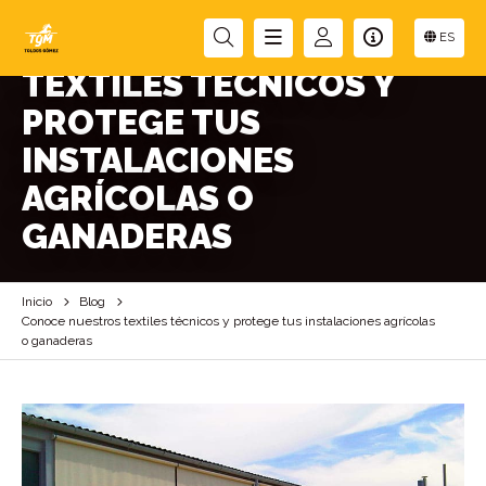
CONOCE NUESTROS
ES
TEXTILES TÉCNICOS Y
PROTEGE TUS
INSTALACIONES
AGRÍCOLAS O
GANADERAS
Inicio
Blog
Conoce nuestros textiles técnicos y protege tus instalaciones agrícolas
o ganaderas