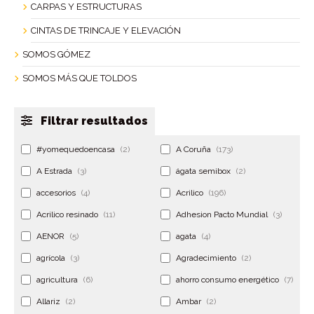
CARPAS Y ESTRUCTURAS
CINTAS DE TRINCAJE Y ELEVACIÓN
SOMOS GÓMEZ
SOMOS MÁS QUE TOLDOS
Filtrar resultados
#yomequedoencasa
(2)
A Coruña
(173)
A Estrada
(3)
ágata semibox
(2)
accesorios
(4)
Acrilico
(196)
Acrilico resinado
(11)
Adhesion Pacto Mundial
(3)
AENOR
(5)
agata
(4)
agrícola
(3)
Agradecimiento
(2)
agricultura
(6)
ahorro consumo energético
(7)
Allariz
(2)
Ambar
(2)