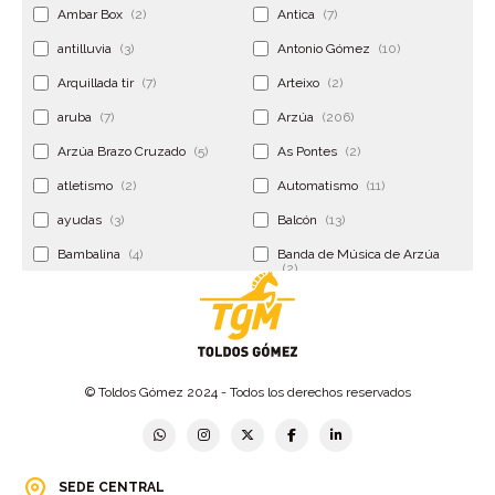
Ambar Box
(2)
Antica
(7)
antilluvia
(3)
Antonio Gómez
(10)
Arquillada tir
(7)
Arteixo
(2)
aruba
(7)
Arzúa
(206)
Arzúa Brazo Cruzado
(5)
As Pontes
(2)
atletismo
(2)
Automatismo
(11)
ayudas
(3)
Balcón
(13)
Bambalina
(4)
Banda de Música de Arzúa
(2)
Banderola
(2)
Banderolas
(5)
Banquillo
(5)
bar
(4)
Bar Encontro
(2)
Barco
(3)
© Toldos Gómez 2024 - Todos los derechos reservados
Bastidor
(2)
Bergondo
(4)
bermudas
(6)
Betanzos
(2)
Bimba y lola
(6)
bodas
(2)
SEDE CENTRAL