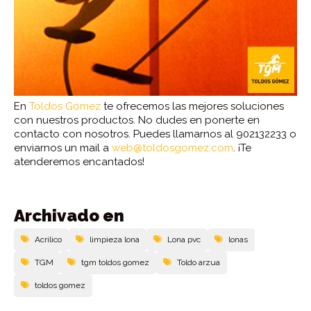
En
Toldos Gómez
te ofrecemos las mejores soluciones
con nuestros productos. No dudes en ponerte en
contacto con nosotros. Puedes llamarnos al 902132233 o
enviarnos un mail a
web@toldosgomez.com
. ¡Te
atenderemos encantados!
Archivado en
Acrilico
limpieza lona
Lona pvc
lonas
TGM
tgm toldos gomez
Toldo arzua
toldos gomez