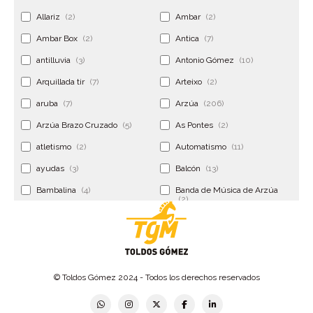
Allariz
(2)
Ambar
(2)
Ambar Box
(2)
Antica
(7)
antilluvia
(3)
Antonio Gómez
(10)
Arquillada tir
(7)
Arteixo
(2)
aruba
(7)
Arzúa
(206)
Arzúa Brazo Cruzado
(5)
As Pontes
(2)
atletismo
(2)
Automatismo
(11)
ayudas
(3)
Balcón
(13)
Bambalina
(4)
Banda de Música de Arzúa
(2)
Banderola
(2)
Banderolas
(5)
Banquillo
(5)
bar
(4)
Bar Encontro
(2)
Barco
(3)
© Toldos Gómez 2024 - Todos los derechos reservados
Bastidor
(2)
Bergondo
(4)
bermudas
(6)
Betanzos
(2)