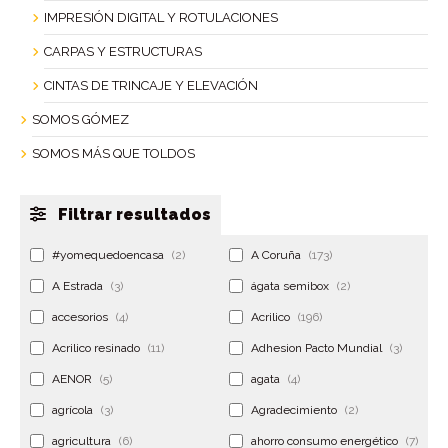
IMPRESIÓN DIGITAL Y ROTULACIONES
CARPAS Y ESTRUCTURAS
CINTAS DE TRINCAJE Y ELEVACIÓN
SOMOS GÓMEZ
SOMOS MÁS QUE TOLDOS
Filtrar resultados
#yomequedoencasa
(2)
A Coruña
(173)
A Estrada
(3)
ágata semibox
(2)
accesorios
(4)
Acrilico
(196)
Acrilico resinado
(11)
Adhesion Pacto Mundial
(3)
AENOR
(5)
agata
(4)
agrícola
(3)
Agradecimiento
(2)
agricultura
(6)
ahorro consumo energético
(7)