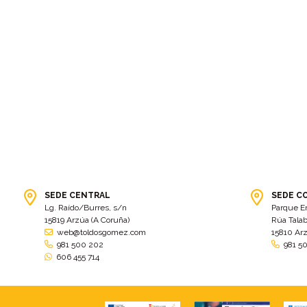
SEDE CENTRAL
SEDE C
Lg. Raído/Burres, s/n
Parque E
15819 Arzúa (A Coruña)
Rúa Talab
web@toldosgomez.com
15810 Ar
981 500 202
981 5
606 455 714