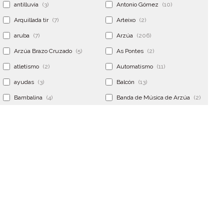
antilluvia
(3)
Antonio Gómez
(10)
Arquillada tir
(7)
Arteixo
(2)
aruba
(7)
Arzúa
(206)
Arzúa Brazo Cruzado
(5)
As Pontes
(2)
atletismo
(2)
Automatismo
(11)
ayudas
(3)
Balcón
(13)
Bambalina
(4)
Banda de Música de Arzúa
(2)
Banderola
(2)
Banderolas
(5)
Banquillo
(5)
bar
(4)
Bar Encontro
(2)
Barco
(3)
Bastidor
(2)
Bergondo
(4)
bermudas
(6)
Betanzos
(2)
Bimba y lola
(6)
bodas
(2)
bolsa cac
(3)
Bolsa cst
(3)
bolsa ct
(3)
Bolsas
(10)