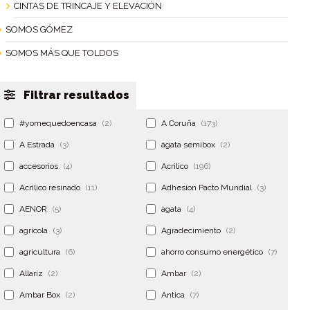
CINTAS DE TRINCAJE Y ELEVACIÓN
SOMOS GÓMEZ
SOMOS MÁS QUE TOLDOS
Filtrar resultados
#yomequedoencasa
(2)
A Coruña
(173)
A Estrada
(3)
ágata semibox
(2)
accesorios
(4)
Acrilico
(196)
Acrilico resinado
(11)
Adhesion Pacto Mundial
(3)
AENOR
(5)
agata
(4)
agrícola
(3)
Agradecimiento
(2)
agricultura
(6)
ahorro consumo energético
(7)
Allariz
(2)
Ambar
(2)
Ambar Box
(2)
Antica
(7)