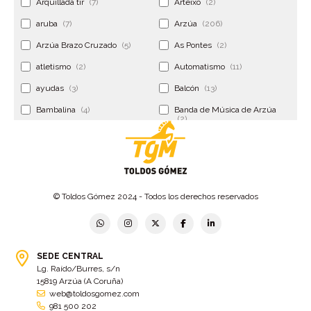
Arquillada tir
(7)
Arteixo
(2)
aruba
(7)
Arzúa
(206)
Arzúa Brazo Cruzado
(5)
As Pontes
(2)
atletismo
(2)
Automatismo
(11)
ayudas
(3)
Balcón
(13)
Bambalina
(4)
Banda de Música de Arzúa
(2)
Banderola
(2)
Banderolas
(5)
Banquillo
(5)
bar
(4)
Bar Encontro
(2)
Barco
(3)
© Toldos Gómez 2024 - Todos los derechos reservados
Bastidor
(2)
Bergondo
(4)
bermudas
(6)
Betanzos
(2)
Bimba y lola
(6)
bodas
(2)
SEDE CENTRAL
Lg. Raído/Burres, s/n
bolsa cac
(3)
Bolsa cst
(3)
15819 Arzúa (A Coruña)
bolsa ct
(3)
Bolsas
(10)
web@toldosgomez.com
981 500 202