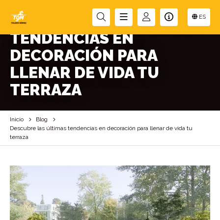
DESCUBRE LAS ÚLTIMAS
ES
TENDENCIAS EN
DECORACIÓN PARA
LLENAR DE VIDA TU
TERRAZA
Inicio
Blog
Descubre las últimas tendencias en decoración para llenar de vida tu
terraza