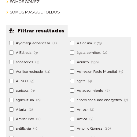
SOMOS GÓMEZ
SOMOS MÁS QUE TOLDOS
Filtrar resultados
#yomequedoencasa
(2)
A Coruña
(173)
A Estrada
(3)
ágata semibox
(2)
accesorios
(4)
Acrilico
(196)
Acrilico resinado
(11)
Adhesion Pacto Mundial
(3)
AENOR
(5)
agata
(4)
agrícola
(3)
Agradecimiento
(2)
agricultura
(6)
ahorro consumo energético
(7)
Allariz
(2)
Ambar
(2)
Ambar Box
(2)
Antica
(7)
antilluvia
(3)
Antonio Gómez
(10)