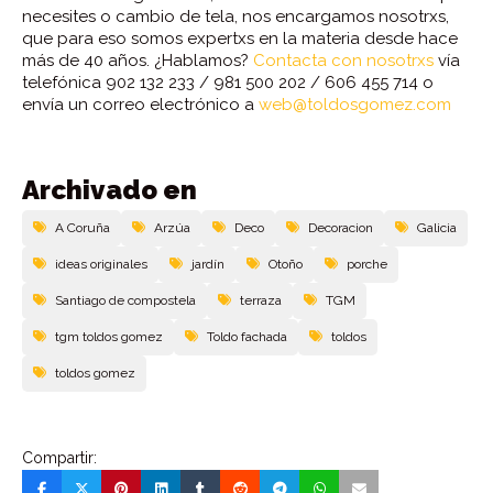
necesites o cambio de tela, nos encargamos nosotrxs,
que para eso somos expertxs en la materia desde hace
más de 40 años. ¿Hablamos?
Contacta con nosotrxs
vía
telefónica 902 132 233 / 981 500 202 / 606 455 714 o
envía un correo electrónico a
web@toldosgomez.com
Archivado en
A Coruña
Arzúa
Deco
Decoracion
Galicia
ideas originales
jardín
Otoño
porche
Santiago de compostela
terraza
TGM
tgm toldos gomez
Toldo fachada
toldos
toldos gomez
Compartir: