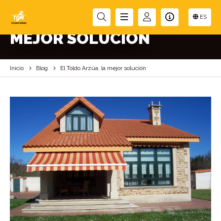
EL TOLDO ARZÚA, LA
ES
MEJOR SOLUCIÓN
Inicio
Blog
El Toldo Arzúa, la mejor solución