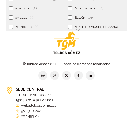
atletismo
(2)
Automatismo
(11)
ayudas
(3)
Balcón
(13)
Bambalina
(4)
Banda de Música de Arzúa
(2)
Banderola
(2)
Banderolas
(5)
Banquillo
(5)
bar
(4)
Bar Encontro
(2)
Barco
(3)
© Toldos Gómez 2024 - Todos los derechos reservados
Bastidor
(2)
Bergondo
(4)
bermudas
(6)
Betanzos
(2)
Bimba y lola
(6)
bodas
(2)
SEDE CENTRAL
Lg. Raído/Burres, s/n
bolsa cac
(3)
Bolsa cst
(3)
15819 Arzúa (A Coruña)
bolsa ct
(3)
Bolsas
(10)
web@toldosgomez.com
981 500 202
Bolsas de elevación
(3)
Bolsas multiusos
(9)
606 455 714
Bolsas portaherramientas
(4)
brazos invisibles
(11)
Bueu
(2)
Cabañas
(2)