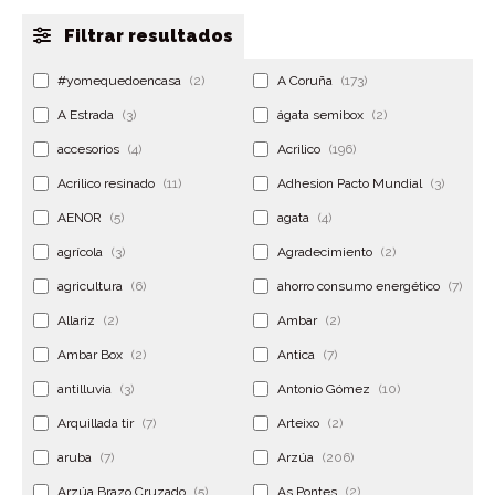
Filtrar resultados
#yomequedoencasa
(2)
A Coruña
(173)
A Estrada
(3)
ágata semibox
(2)
accesorios
(4)
Acrilico
(196)
Acrilico resinado
(11)
Adhesion Pacto Mundial
(3)
AENOR
(5)
agata
(4)
agrícola
(3)
Agradecimiento
(2)
agricultura
(6)
ahorro consumo energético
(7)
Allariz
(2)
Ambar
(2)
Ambar Box
(2)
Antica
(7)
antilluvia
(3)
Antonio Gómez
(10)
Arquillada tir
(7)
Arteixo
(2)
aruba
(7)
Arzúa
(206)
Arzúa Brazo Cruzado
(5)
As Pontes
(2)