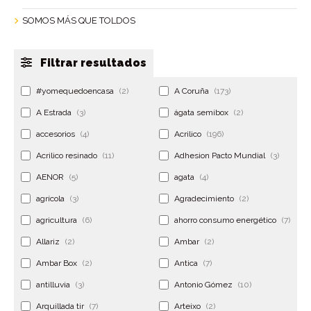
SOMOS MÁS QUE TOLDOS
Filtrar resultados
#yomequedoencasa
(2)
A Coruña
(173)
A Estrada
(3)
ágata semibox
(2)
accesorios
(4)
Acrilico
(196)
Acrilico resinado
(11)
Adhesion Pacto Mundial
(3)
AENOR
(5)
agata
(4)
agrícola
(3)
Agradecimiento
(2)
agricultura
(6)
ahorro consumo energético
(7)
Allariz
(2)
Ambar
(2)
Ambar Box
(2)
Antica
(7)
antilluvia
(3)
Antonio Gómez
(10)
Arquillada tir
(7)
Arteixo
(2)