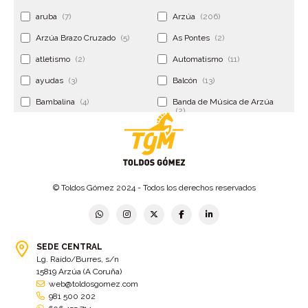
aruba
(7)
Arzúa
(206)
Arzúa Brazo Cruzado
(5)
As Pontes
(2)
atletismo
(2)
Automatismo
(11)
ayudas
(3)
Balcón
(13)
Bambalina
(4)
Banda de Música de Arzúa
(2)
Banderola
(2)
Banderolas
(5)
Banquillo
(5)
bar
(4)
Bar Encontro
(2)
Barco
(3)
© Toldos Gómez 2024 - Todos los derechos reservados
Bastidor
(2)
Bergondo
(4)
bermudas
(6)
Betanzos
(2)
Bimba y lola
(6)
bodas
(2)
SEDE CENTRAL
Lg. Raído/Burres, s/n
bolsa cac
(3)
Bolsa cst
(3)
15819 Arzúa (A Coruña)
bolsa ct
(3)
Bolsas
(10)
web@toldosgomez.com
981 500 202
Bolsas de elevación
(3)
Bolsas multiusos
(9)