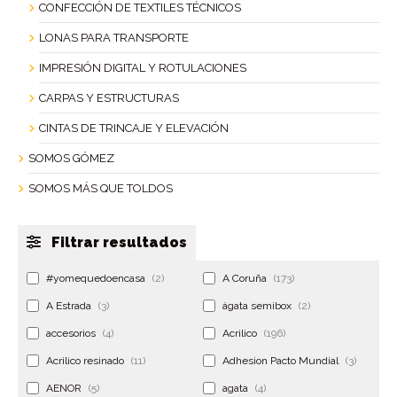
CONFECCIÓN DE TEXTILES TÉCNICOS
LONAS PARA TRANSPORTE
IMPRESIÓN DIGITAL Y ROTULACIONES
CARPAS Y ESTRUCTURAS
CINTAS DE TRINCAJE Y ELEVACIÓN
SOMOS GÓMEZ
SOMOS MÁS QUE TOLDOS
Filtrar resultados
#yomequedoencasa
(2)
A Coruña
(173)
A Estrada
(3)
ágata semibox
(2)
accesorios
(4)
Acrilico
(196)
Acrilico resinado
(11)
Adhesion Pacto Mundial
(3)
AENOR
(5)
agata
(4)