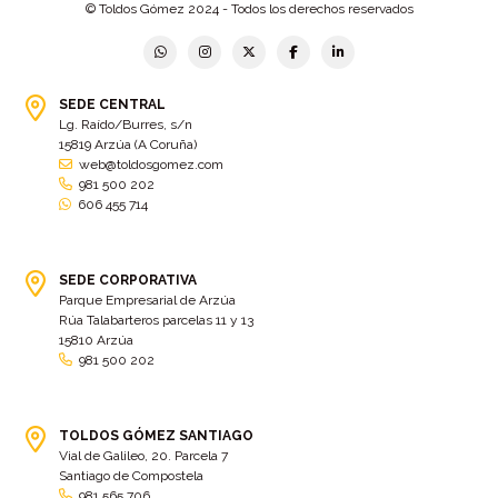
© Toldos Gómez 2024 - Todos los derechos reservados
Bastidor
(2)
Bergondo
(4)
bermudas
(6)
Betanzos
(2)
Bimba y lola
(6)
bodas
(2)
SEDE CENTRAL
Lg. Raído/Burres, s/n
bolsa cac
(3)
Bolsa cst
(3)
15819 Arzúa (A Coruña)
bolsa ct
(3)
Bolsas
(10)
web@toldosgomez.com
981 500 202
Bolsas de elevación
(3)
Bolsas multiusos
(9)
606 455 714
Bolsas portaherramientas
(4)
brazos invisibles
(11)
Bueu
(2)
Cabañas
(2)
SEDE CORPORATIVA
Cafe-bar Nova Xeira
(2)
cafetería
(5)
Parque Empresarial de Arzúa
Rúa Talabarteros parcelas 11 y 13
Calidad
(4)
cambados
(3)
15810 Arzúa
981 500 202
cambio
(5)
Cambio de tela
(48)
cambio de toldo
(12)
Cambio tela
(11)
camión
TOLDOS GÓMEZ SANTIAGO
(17)
Camión XL
(4)
Vial de Galileo, 20. Parcela 7
camion botellero
(7)
Camion tautliner
(28)
Santiago de Compostela
981 565 706