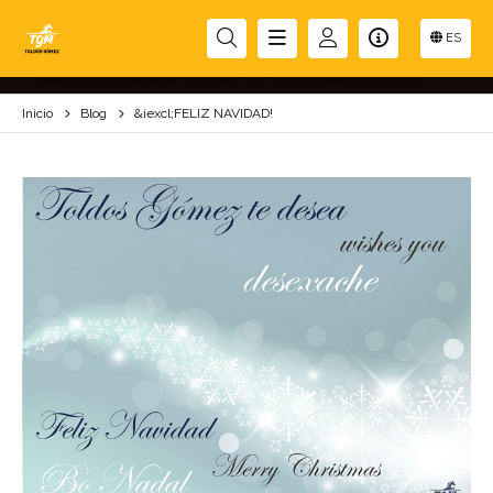
&IEXCL;FELIZ NAVIDAD!
ES
Inicio
Blog
&iexcl;FELIZ NAVIDAD!