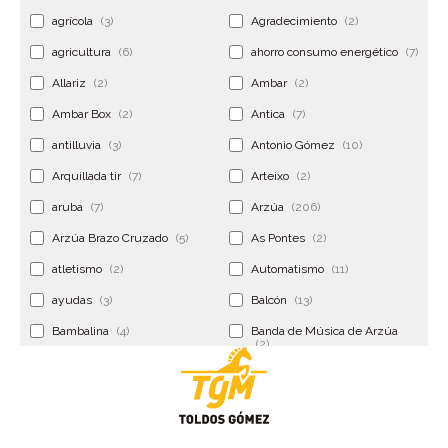
agrícola
(3)
Agradecimiento
(2)
agricultura
(6)
ahorro consumo energético
(7)
Allariz
(2)
Ambar
(2)
Ambar Box
(2)
Antica
(7)
antilluvia
(3)
Antonio Gómez
(10)
Arquillada tir
(7)
Arteixo
(2)
aruba
(7)
Arzúa
(206)
Arzúa Brazo Cruzado
(5)
As Pontes
(2)
atletismo
(2)
Automatismo
(11)
ayudas
(3)
Balcón
(13)
Bambalina
(4)
Banda de Música de Arzúa
(2)
Banderola
(2)
Banderolas
(5)
Banquillo
(5)
bar
(4)
Bar Encontro
(2)
Barco
(3)