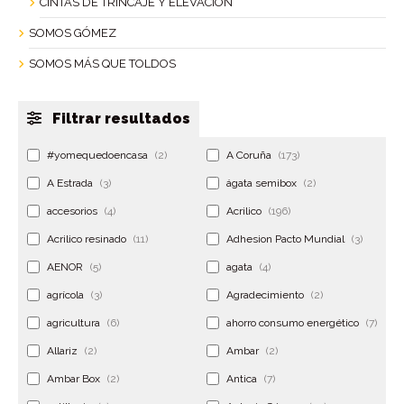
CINTAS DE TRINCAJE Y ELEVACIÓN
SOMOS GÓMEZ
SOMOS MÁS QUE TOLDOS
Filtrar resultados
#yomequedoencasa
(2)
A Coruña
(173)
A Estrada
(3)
ágata semibox
(2)
accesorios
(4)
Acrilico
(196)
Acrilico resinado
(11)
Adhesion Pacto Mundial
(3)
AENOR
(5)
agata
(4)
agrícola
(3)
Agradecimiento
(2)
agricultura
(6)
ahorro consumo energético
(7)
Allariz
(2)
Ambar
(2)
Ambar Box
(2)
Antica
(7)