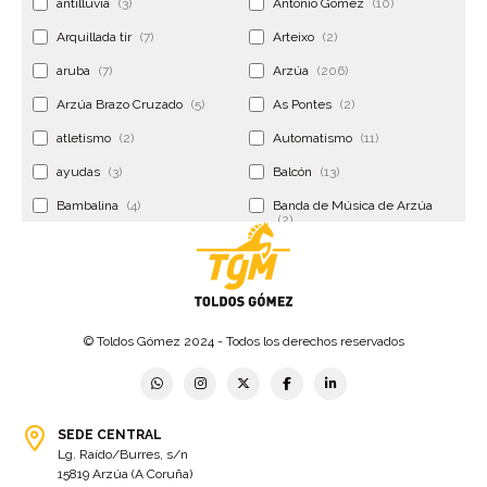
antilluvia
(3)
Antonio Gómez
(10)
Arquillada tir
(7)
Arteixo
(2)
aruba
(7)
Arzúa
(206)
Arzúa Brazo Cruzado
(5)
As Pontes
(2)
atletismo
(2)
Automatismo
(11)
ayudas
(3)
Balcón
(13)
Bambalina
(4)
Banda de Música de Arzúa
(2)
Banderola
(2)
Banderolas
(5)
Banquillo
(5)
bar
(4)
Bar Encontro
(2)
Barco
(3)
© Toldos Gómez 2024 - Todos los derechos reservados
Bastidor
(2)
Bergondo
(4)
bermudas
(6)
Betanzos
(2)
Bimba y lola
(6)
bodas
(2)
SEDE CENTRAL
Lg. Raído/Burres, s/n
bolsa cac
(3)
Bolsa cst
(3)
15819 Arzúa (A Coruña)