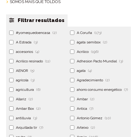
SOMOS MÁIS QUE TOLDOS
Filtrar resultados
#yomequedoencasa
(2)
A Coruña
(173)
A Estrada
(3)
ágata semibox
(2)
accesorios
(4)
Acrilico
(196)
Acrilico resinado
(11)
Adhesion Pacto Mundial
(3)
AENOR
(5)
agata
(4)
agrícola
(3)
Agradecimiento
(2)
agricultura
(6)
ahorro consumo energético
(7)
Allariz
(2)
Ambar
(2)
Ambar Box
(2)
Antica
(7)
antilluvia
(3)
Antonio Gómez
(10)
Arquillada tir
(7)
Arteixo
(2)
aruba
(7)
Arzúa
(206)