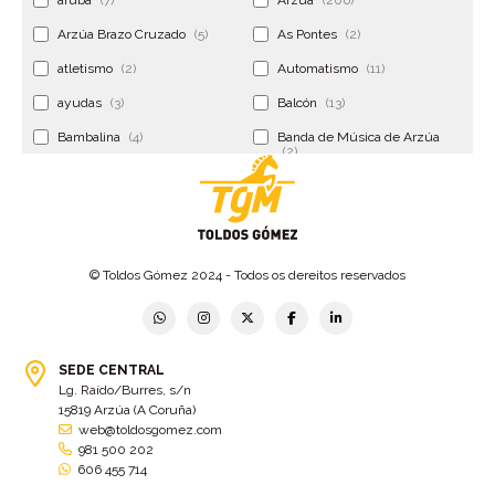
Arzúa Brazo Cruzado
(5)
As Pontes
(2)
atletismo
(2)
Automatismo
(11)
ayudas
(3)
Balcón
(13)
Bambalina
(4)
Banda de Música de Arzúa
(2)
Banderola
(2)
Banderolas
(5)
Banquillo
(5)
bar
(4)
Bar Encontro
(2)
Barco
(3)
© Toldos Gómez 2024 - Todos os dereitos reservados
Bastidor
(2)
Bergondo
(4)
bermudas
(6)
Betanzos
(2)
Bimba y lola
(6)
bodas
(2)
SEDE CENTRAL
Lg. Raído/Burres, s/n
bolsa cac
(3)
Bolsa cst
(3)
15819 Arzúa (A Coruña)
bolsa ct
(3)
Bolsas
(10)
web@toldosgomez.com
981 500 202
Bolsas de elevación
(3)
Bolsas multiusos
(9)
606 455 714
Bolsas portaherramientas
(4)
brazos invisibles
(11)