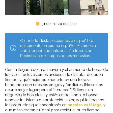
31 de marzo de 2022
O contido desta sección está dispoñible
unicamente en idioma español. Estamos a
traballar para actualizar a súa tradución.
Pedímoslle desculpas por as molestias.
Con la llegada de la primavera y el aumento de horas de
luz y sol, todxs estamos ansiosos de disfrutar del buen
tiempo; y qué mejor que hacerlo en una terraza
brindando con nuestrxs amigxs y familiares. ¡No se nos
ocurre mejor lugar para el “terraceo”! Si tienes un
negocio de hostelería y estás empezando, o buscas
renovar tu sistema de protección solar, aquí te traemos
los productos que encontrarás en
nuestro catálogo
, y
que más vestirán tu local para recibir al buen tiempo.