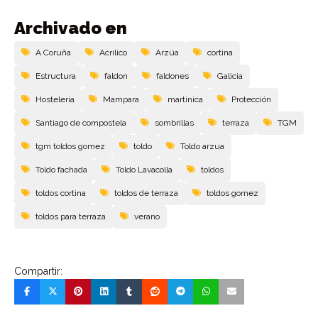
Archivado en
A Coruña
Acrilico
Arzúa
cortina
Estructura
faldon
faldones
Galicia
Hosteleria
Mampara
martinica
Protección
Santiago de compostela
sombrillas
terraza
TGM
tgm toldos gomez
toldo
Toldo arzua
Toldo fachada
Toldo Lavacolla
toldos
toldos cortina
toldos de terraza
toldos gomez
toldos para terraza
verano
Compartir: