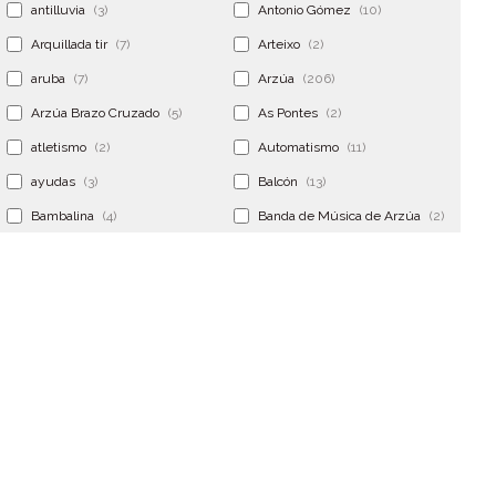
antilluvia
(3)
Antonio Gómez
(10)
Arquillada tir
(7)
Arteixo
(2)
aruba
(7)
Arzúa
(206)
Arzúa Brazo Cruzado
(5)
As Pontes
(2)
atletismo
(2)
Automatismo
(11)
ayudas
(3)
Balcón
(13)
Bambalina
(4)
Banda de Música de Arzúa
(2)
Banderola
(2)
Banderolas
(5)
Banquillo
(5)
bar
(4)
Bar Encontro
(2)
Barco
(3)
Bastidor
(2)
Bergondo
(4)
bermudas
(6)
Betanzos
(2)
Bimba y lola
(6)
bodas
(2)
bolsa cac
(3)
Bolsa cst
(3)
bolsa ct
(3)
Bolsas
(10)