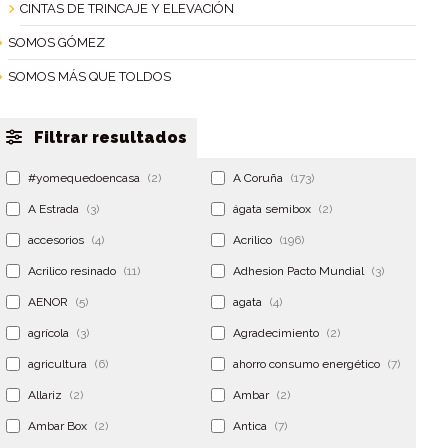
CINTAS DE TRINCAJE Y ELEVACIÓN
SOMOS GÓMEZ
SOMOS MÁS QUE TOLDOS
Filtrar resultados
#yomequedoencasa
(2)
A Coruña
(173)
A Estrada
(3)
ágata semibox
(2)
accesorios
(4)
Acrilico
(196)
Acrilico resinado
(11)
Adhesion Pacto Mundial
(3)
AENOR
(5)
agata
(4)
agrícola
(3)
Agradecimiento
(2)
agricultura
(6)
ahorro consumo energético
(7)
Allariz
(2)
Ambar
(2)
Ambar Box
(2)
Antica
(7)