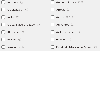
antilluvia
(3)
Antonio Gómez
(10)
Arquillada tir
(7)
Arteixo
(2)
aruba
(7)
Arzúa
(206)
Arzúa Brazo Cruzado
(5)
As Pontes
(2)
atletismo
(2)
Automatismo
(11)
ayudas
(3)
Balcón
(13)
Bambalina
(4)
Banda de Música de Arzúa
(2)
Banderola
(2)
Banderolas
(5)
Banquillo
(5)
bar
(4)
Bar Encontro
(2)
Barco
(3)
Bastidor
(2)
Bergondo
(4)
bermudas
(6)
Betanzos
(2)
Bimba y lola
(6)
bodas
(2)
bolsa cac
(3)
Bolsa cst
(3)
bolsa ct
(3)
Bolsas
(10)