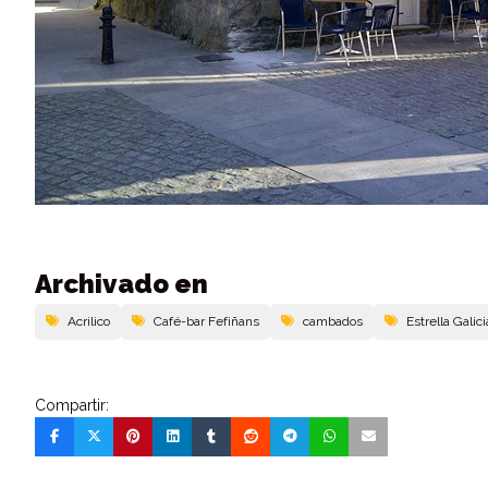
Archivado en
Acrilico
Café-bar Fefiñans
cambados
Estrella Galici
Compartir: