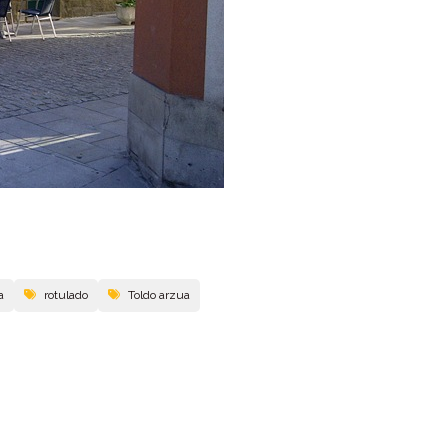
a
rotulado
Toldo arzua