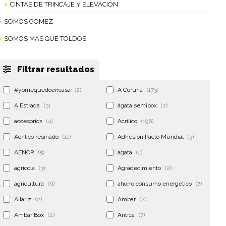
CINTAS DE TRINCAJE Y ELEVACIÓN
SOMOS GÓMEZ
SOMOS MÁS QUE TOLDOS
Filtrar resultados
#yomequedoencasa
(2)
A Coruña
(173)
A Estrada
(3)
ágata semibox
(2)
accesorios
(4)
Acrilico
(196)
Acrilico resinado
(11)
Adhesion Pacto Mundial
(3)
AENOR
(5)
agata
(4)
agrícola
(3)
Agradecimiento
(2)
agricultura
(6)
ahorro consumo energético
(7)
Allariz
(2)
Ambar
(2)
Ambar Box
(2)
Antica
(7)