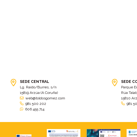
SEDE CENTRAL
SEDE C
Lg. Raído/Burres, s/n
Parque E
15819 Arzúa (A Coruña)
Rúa Talab
web@toldosgomez.com
15810 Ar
981 500 202
981 5
606 455 714