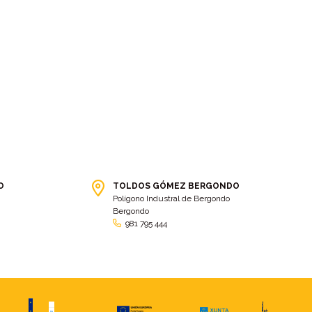
Cidade da cultura
(2)
cierre agrícola
(5)
cierres para establos
(4)
cinta de trincajes
(2)
cintas de trincaje
(4)
cintas y mordazas
(4)
Clásica carreira TGM-Toldos
Clásica TGM
(6)
Gómez
(8)
Club balonman Ribadosar
(2)
Cobertor
(2)
cobertor de piscina
(7)
Cobertores
(2)
coche
(2)
Coche de Caballos
(2)
Coches
(2)
Cofre
(16)
O
TOLDOS GÓMEZ BERGONDO
Colaboración
(9)
Polígono Industral de Bergondo
Colegio Internacional O Castro
(2)
Bergondo
981 795 444
Color
(11)
colores
(14)
Comercio
(6)
Compromiso
(4)
Comunidad de vecinos
(2)
Conciliacion
(4)
Confección de textiles técnicos
consejos
(3)
(10)