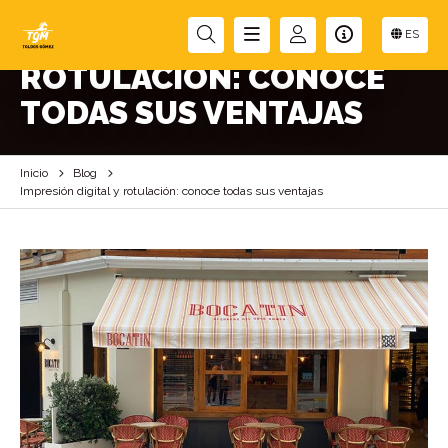
IMPRESIÓN DIGITAL Y
ES
ROTULACIÓN: CONOCE
TODAS SUS VENTAJAS
Inicio
Blog
Impresión digital y rotulación: conoce todas sus ventajas