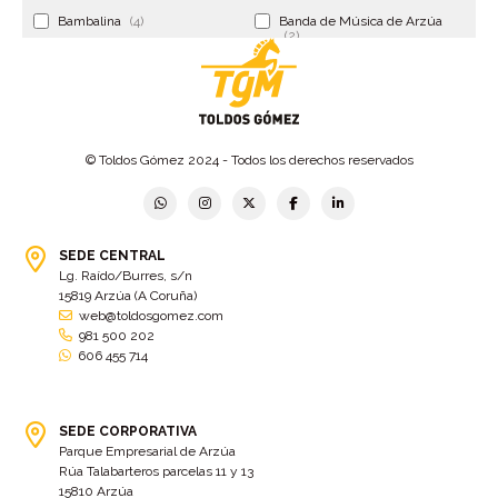
Bambalina
(4)
Banda de Música de Arzúa
(2)
Banderola
(2)
Banderolas
(5)
Banquillo
(5)
bar
(4)
Bar Encontro
(2)
Barco
(3)
© Toldos Gómez 2024 - Todos los derechos reservados
Bastidor
(2)
Bergondo
(4)
bermudas
(6)
Betanzos
(2)
Bimba y lola
(6)
bodas
(2)
SEDE CENTRAL
Lg. Raído/Burres, s/n
bolsa cac
(3)
Bolsa cst
(3)
15819 Arzúa (A Coruña)
bolsa ct
(3)
Bolsas
(10)
web@toldosgomez.com
981 500 202
Bolsas de elevación
(3)
Bolsas multiusos
(9)
606 455 714
Bolsas portaherramientas
(4)
brazos invisibles
(11)
Bueu
(2)
Cabañas
(2)
SEDE CORPORATIVA
Cafe-bar Nova Xeira
(2)
cafetería
(5)
Parque Empresarial de Arzúa
Rúa Talabarteros parcelas 11 y 13
Calidad
(4)
cambados
(3)
15810 Arzúa