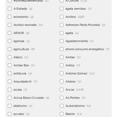
#yomequedoencasa
(2)
A Coruña
(173)
A Estrada
(3)
ágata semibox
(2)
accesorios
(4)
Acrilico
(196)
Acrilico resinado
(11)
Adhesion Pacto Mundial
(3)
AENOR
(5)
agata
(4)
agrícola
(3)
Agradecimiento
(2)
agricultura
(6)
ahorro consumo energético
(7)
Allariz
(2)
Ambar
(2)
Ambar Box
(2)
Antica
(7)
antilluvia
(3)
Antonio Gómez
(10)
Arquillada tir
(7)
Arteixo
(2)
aruba
(7)
Arzúa
(206)
Arzúa Brazo Cruzado
(5)
As Pontes
(2)
atletismo
(2)
Automatismo
(11)
ayudas
(3)
Balcón
(13)