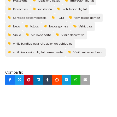
Hosteleria
ideas originales
Impresión digital
Protección
rotulación
Rotulación digital
Santiago de compostela
TGM
tgm toldos gomez
toldo
toldos
toldos gomez
Vehí­culos
Vinilo
vinilo de corte
Vinilo decorativo
vinilo fundido para rotulacion de vehiculos
vinilo impresion digital permanente
Vinilo microperforado
Compartir: