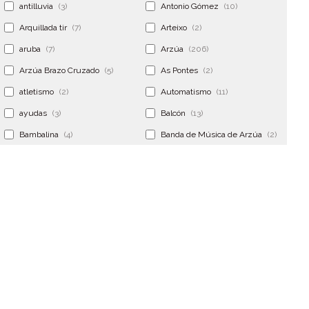
antilluvia
(3)
Antonio Gómez
(10)
Arquillada tir
(7)
Arteixo
(2)
aruba
(7)
Arzúa
(206)
Arzúa Brazo Cruzado
(5)
As Pontes
(2)
atletismo
(2)
Automatismo
(11)
ayudas
(3)
Balcón
(13)
Bambalina
(4)
Banda de Música de Arzúa
(2)
Banderola
(2)
Banderolas
(5)
Banquillo
(5)
bar
(4)
Bar Encontro
(2)
Barco
(3)
Bastidor
(2)
Bergondo
(4)
bermudas
(6)
Betanzos
(2)
Bimba y lola
(6)
bodas
(2)
bolsa cac
(3)
Bolsa cst
(3)
bolsa ct
(3)
Bolsas
(10)