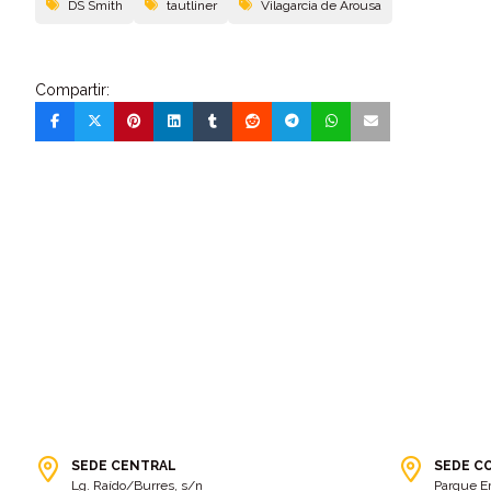
DS Smith
tautliner
Vilagarcia de Arousa
Compartir:
SEDE CENTRAL
SEDE C
Lg. Raído/Burres, s/n
Parque E