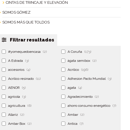
CINTAS DE TRINCAJE Y ELEVACIÓN
SOMOS GÓMEZ
SOMOS MÁS QUE TOLDOS
Filtrar resultados
#yomequedoencasa
(2)
A Coruña
(173)
A Estrada
(3)
ágata semibox
(2)
accesorios
(4)
Acrilico
(196)
Acrilico resinado
(11)
Adhesion Pacto Mundial
(3)
AENOR
(5)
agata
(4)
agrícola
(3)
Agradecimiento
(2)
agricultura
(6)
ahorro consumo energético
(7)
Allariz
(2)
Ambar
(2)
Ambar Box
(2)
Antica
(7)