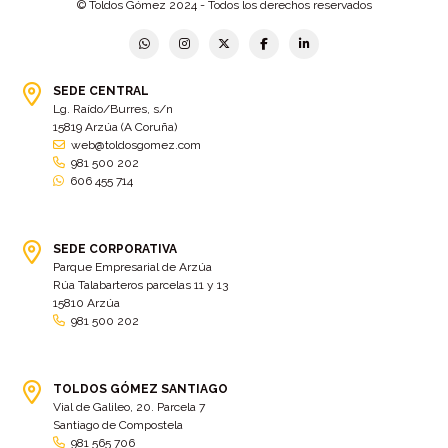
© Toldos Gómez 2024 - Todos los derechos reservados
Bastidor
(2)
Bergondo
(4)
bermudas
(6)
Betanzos
(2)
Bimba y lola
(6)
bodas
(2)
SEDE CENTRAL
Lg. Raído/Burres, s/n
bolsa cac
(3)
Bolsa cst
(3)
15819 Arzúa (A Coruña)
bolsa ct
(3)
Bolsas
(10)
web@toldosgomez.com
981 500 202
Bolsas de elevación
(3)
Bolsas multiusos
(9)
606 455 714
Bolsas portaherramientas
(4)
brazos invisibles
(11)
Bueu
(2)
Cabañas
(2)
SEDE CORPORATIVA
Cafe-bar Nova Xeira
(2)
cafetería
(5)
Parque Empresarial de Arzúa
Rúa Talabarteros parcelas 11 y 13
Calidad
(4)
cambados
(3)
15810 Arzúa
981 500 202
cambio
(5)
Cambio de tela
(48)
cambio de toldo
(12)
Cambio tela
(11)
camión
TOLDOS GÓMEZ SANTIAGO
(17)
Camión XL
(4)
Vial de Galileo, 20. Parcela 7
camion botellero
(7)
Camion tautliner
(28)
Santiago de Compostela
981 565 706