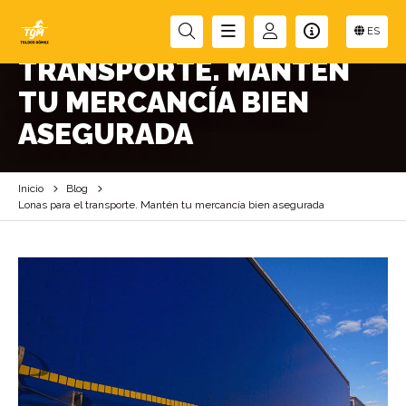
LONAS PARA EL
ES
TRANSPORTE. MANTÉN
TU MERCANCÍA BIEN
ASEGURADA
Inicio
Blog
Lonas para el transporte. Mantén tu mercancía bien asegurada