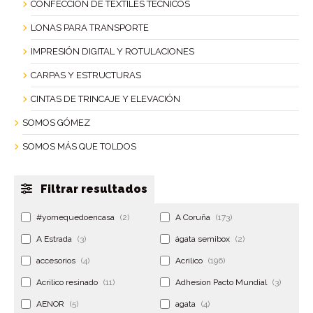
CONFECCIÓN DE TEXTILES TÉCNICOS
LONAS PARA TRANSPORTE
IMPRESIÓN DIGITAL Y ROTULACIONES
CARPAS Y ESTRUCTURAS
CINTAS DE TRINCAJE Y ELEVACIÓN
SOMOS GÓMEZ
SOMOS MÁS QUE TOLDOS
Filtrar resultados
#yomequedoencasa
(2)
A Coruña
(173)
A Estrada
(3)
ágata semibox
(2)
accesorios
(4)
Acrilico
(196)
Acrilico resinado
(11)
Adhesion Pacto Mundial
(3)
AENOR
(5)
agata
(4)