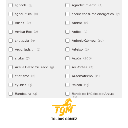
agrícola
(3)
Agradecimiento
(2)
agricultura
(6)
ahorro consumo energético
(7)
Allariz
(2)
Ambar
(2)
Ambar Box
(2)
Antica
(7)
antilluvia
(3)
Antonio Gómez
(10)
Arquillada tir
(7)
Arteixo
(2)
aruba
(7)
Arzúa
(206)
Arzúa Brazo Cruzado
(5)
As Pontes
(2)
atletismo
(2)
Automatismo
(11)
ayudas
(3)
Balcón
(13)
Bambalina
(4)
Banda de Música de Arzúa
(2)
Banderola
(2)
Banderolas
(5)
Banquillo
(5)
bar
(4)
Bar Encontro
(2)
Barco
(3)