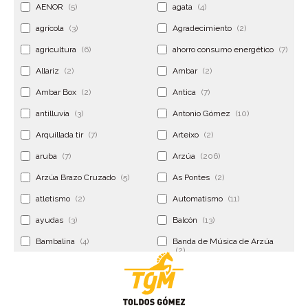
AENOR
(5)
agata
(4)
agrícola
(3)
Agradecimiento
(2)
agricultura
(6)
ahorro consumo energético
(7)
Allariz
(2)
Ambar
(2)
Ambar Box
(2)
Antica
(7)
antilluvia
(3)
Antonio Gómez
(10)
Arquillada tir
(7)
Arteixo
(2)
aruba
(7)
Arzúa
(206)
Arzúa Brazo Cruzado
(5)
As Pontes
(2)
atletismo
(2)
Automatismo
(11)
ayudas
(3)
Balcón
(13)
Bambalina
(4)
Banda de Música de Arzúa
(2)
Banderola
(2)
Banderolas
(5)
Banquillo
(5)
bar
(4)