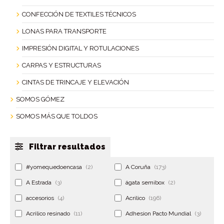
CONFECCIÓN DE TEXTILES TÉCNICOS
LONAS PARA TRANSPORTE
IMPRESIÓN DIGITAL Y ROTULACIONES
CARPAS Y ESTRUCTURAS
CINTAS DE TRINCAJE Y ELEVACIÓN
SOMOS GÓMEZ
SOMOS MÁS QUE TOLDOS
Filtrar resultados
#yomequedoencasa
(2)
A Coruña
(173)
A Estrada
(3)
ágata semibox
(2)
accesorios
(4)
Acrilico
(196)
Acrilico resinado
(11)
Adhesion Pacto Mundial
(3)