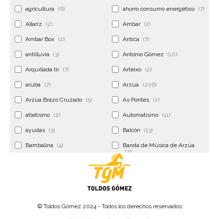
agricultura
(6)
ahorro consumo energético
(7)
Allariz
(2)
Ambar
(2)
Ambar Box
(2)
Antica
(7)
antilluvia
(3)
Antonio Gómez
(10)
Arquillada tir
(7)
Arteixo
(2)
aruba
(7)
Arzúa
(206)
Arzúa Brazo Cruzado
(5)
As Pontes
(2)
atletismo
(2)
Automatismo
(11)
ayudas
(3)
Balcón
(13)
Bambalina
(4)
Banda de Música de Arzúa
(2)
Banderola
(2)
Banderolas
(5)
Banquillo
(5)
bar
(4)
Bar Encontro
(2)
Barco
(3)
© Toldos Gómez 2024 - Todos los derechos reservados
Bastidor
(2)
Bergondo
(4)