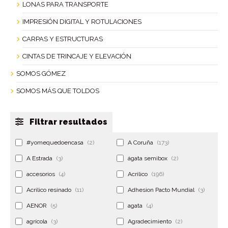
LONAS PARA TRANSPORTE
IMPRESIÓN DIGITAL Y ROTULACIONES
CARPAS Y ESTRUCTURAS
CINTAS DE TRINCAJE Y ELEVACIÓN
SOMOS GÓMEZ
SOMOS MÁS QUE TOLDOS
Filtrar resultados
#yomequedoencasa
(2)
A Coruña
(173)
A Estrada
(3)
ágata semibox
(2)
accesorios
(4)
Acrilico
(196)
Acrilico resinado
(11)
Adhesion Pacto Mundial
(3)
AENOR
(5)
agata
(4)
agrícola
(3)
Agradecimiento
(2)