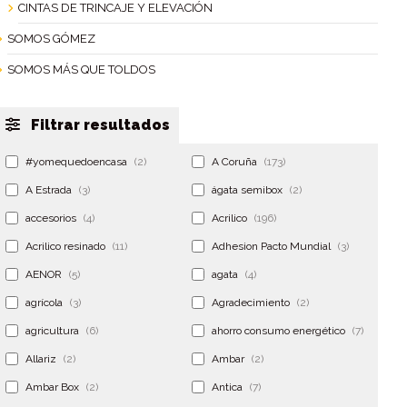
CINTAS DE TRINCAJE Y ELEVACIÓN
SOMOS GÓMEZ
SOMOS MÁS QUE TOLDOS
Filtrar resultados
#yomequedoencasa
(2)
A Coruña
(173)
A Estrada
(3)
ágata semibox
(2)
accesorios
(4)
Acrilico
(196)
Acrilico resinado
(11)
Adhesion Pacto Mundial
(3)
AENOR
(5)
agata
(4)
agrícola
(3)
Agradecimiento
(2)
agricultura
(6)
ahorro consumo energético
(7)
Allariz
(2)
Ambar
(2)
Ambar Box
(2)
Antica
(7)