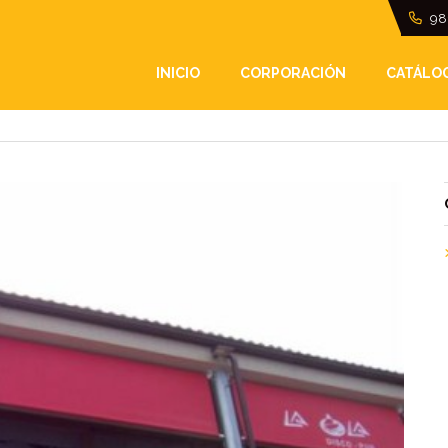
98
NXENXO (PONTEVEDRA
INICIO
CORPORACIÓN
CATÁLO