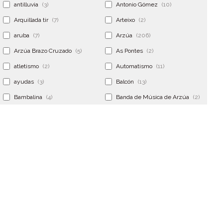
antilluvia
(3)
Antonio Gómez
(10)
Arquillada tir
(7)
Arteixo
(2)
aruba
(7)
Arzúa
(206)
Arzúa Brazo Cruzado
(5)
As Pontes
(2)
atletismo
(2)
Automatismo
(11)
ayudas
(3)
Balcón
(13)
Bambalina
(4)
Banda de Música de Arzúa
(2)
Banderola
(2)
Banderolas
(5)
Banquillo
(5)
bar
(4)
Bar Encontro
(2)
Barco
(3)
Bastidor
(2)
Bergondo
(4)
bermudas
(6)
Betanzos
(2)
Bimba y lola
(6)
bodas
(2)
bolsa cac
(3)
Bolsa cst
(3)
bolsa ct
(3)
Bolsas
(10)