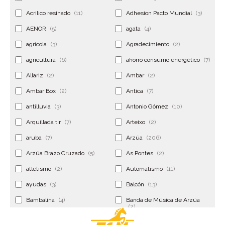
Acrilico resinado
(11)
Adhesion Pacto Mundial
(3)
AENOR
(5)
agata
(4)
agrícola
(3)
Agradecimiento
(2)
agricultura
(6)
ahorro consumo energético
(7)
Allariz
(2)
Ambar
(2)
Ambar Box
(2)
Antica
(7)
antilluvia
(3)
Antonio Gómez
(10)
Arquillada tir
(7)
Arteixo
(2)
aruba
(7)
Arzúa
(206)
Arzúa Brazo Cruzado
(5)
As Pontes
(2)
atletismo
(2)
Automatismo
(11)
ayudas
(3)
Balcón
(13)
Bambalina
(4)
Banda de Música de Arzúa
(2)
Banderola
(2)
Banderolas
(5)