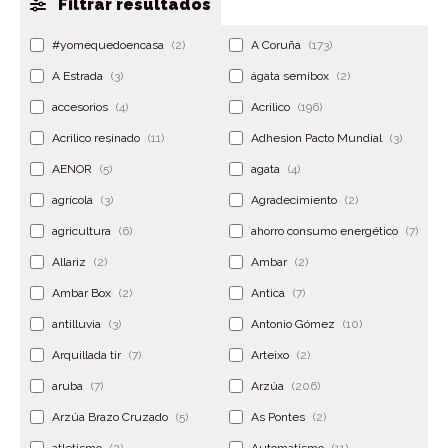
Filtrar resultados
#yomequedoencasa
(2)
A Coruña
(173)
A Estrada
(3)
ágata semibox
(2)
accesorios
(4)
Acrilico
(196)
Acrilico resinado
(11)
Adhesion Pacto Mundial
(3)
AENOR
(5)
agata
(4)
agrícola
(3)
Agradecimiento
(2)
agricultura
(6)
ahorro consumo energético
(7)
Allariz
(2)
Ambar
(2)
Ambar Box
(2)
Antica
(7)
antilluvia
(3)
Antonio Gómez
(10)
Arquillada tir
(7)
Arteixo
(2)
aruba
(7)
Arzúa
(206)
Arzúa Brazo Cruzado
(5)
As Pontes
(2)