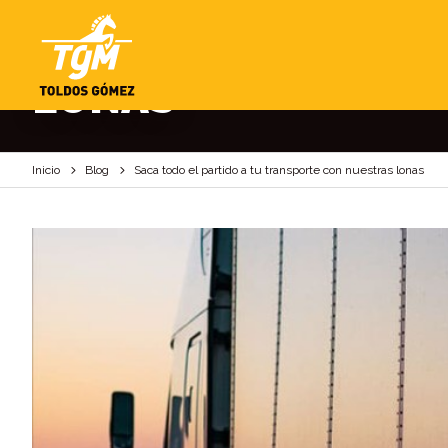
SACA TODO EL PAR
LONAS
Inicio
Blog
Saca todo el partido a tu transporte con nuestras lonas