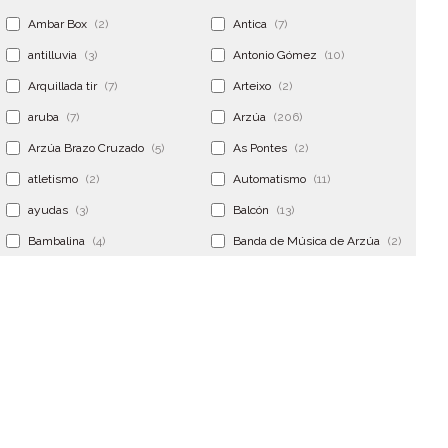
Ambar Box
(2)
Antica
(7)
antilluvia
(3)
Antonio Gómez
(10)
Arquillada tir
(7)
Arteixo
(2)
aruba
(7)
Arzúa
(206)
Arzúa Brazo Cruzado
(5)
As Pontes
(2)
atletismo
(2)
Automatismo
(11)
ayudas
(3)
Balcón
(13)
Bambalina
(4)
Banda de Música de Arzúa
(2)
Banderola
(2)
Banderolas
(5)
Banquillo
(5)
bar
(4)
Bar Encontro
(2)
Barco
(3)
Bastidor
(2)
Bergondo
(4)
bermudas
(6)
Betanzos
(2)
Bimba y lola
(6)
bodas
(2)