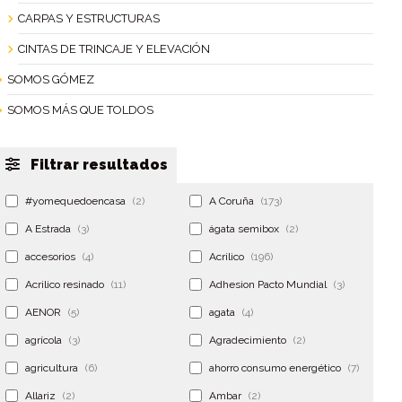
CARPAS Y ESTRUCTURAS
CINTAS DE TRINCAJE Y ELEVACIÓN
SOMOS GÓMEZ
SOMOS MÁS QUE TOLDOS
Filtrar resultados
#yomequedoencasa
(2)
A Coruña
(173)
A Estrada
(3)
ágata semibox
(2)
accesorios
(4)
Acrilico
(196)
Acrilico resinado
(11)
Adhesion Pacto Mundial
(3)
AENOR
(5)
agata
(4)
agrícola
(3)
Agradecimiento
(2)
agricultura
(6)
ahorro consumo energético
(7)
Allariz
(2)
Ambar
(2)