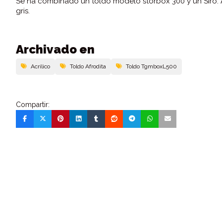
Se ha combinado un toldo modelo storbox 300 y un Siro. A
gris.
Archivado en
Acrilico
Toldo Afrodita
Toldo TgmboxL500
Compartir: