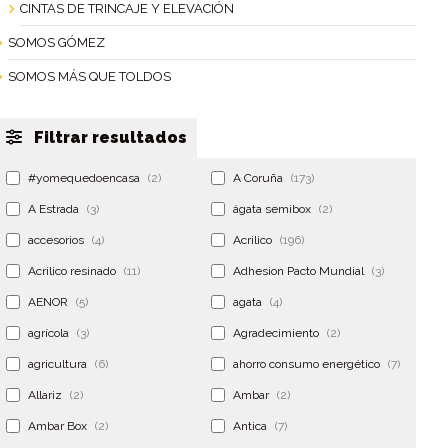
CINTAS DE TRINCAJE Y ELEVACIÓN
SOMOS GÓMEZ
SOMOS MÁS QUE TOLDOS
Filtrar resultados
#yomequedoencasa
(2)
A Coruña
(173)
A Estrada
(3)
ágata semibox
(2)
accesorios
(4)
Acrilico
(196)
Acrilico resinado
(11)
Adhesion Pacto Mundial
(3)
AENOR
(5)
agata
(4)
agrícola
(3)
Agradecimiento
(2)
agricultura
(6)
ahorro consumo energético
(7)
Allariz
(2)
Ambar
(2)
Ambar Box
(2)
Antica
(7)