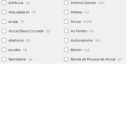
antilluvia
(3)
Antonio Gómez
(10)
Arquillada tir
(7)
Arteixo
(2)
aruba
(7)
Arzúa
(206)
Arzúa Brazo Cruzado
(5)
As Pontes
(2)
atletismo
(2)
Automatismo
(11)
ayudas
(3)
Balcón
(13)
Bambalina
(4)
Banda de Música de Arzúa
(2)
Banderola
(2)
Banderolas
(5)
Banquillo
(5)
bar
(4)
Bar Encontro
(2)
Barco
(3)
Bastidor
(2)
Bergondo
(4)
bermudas
(6)
Betanzos
(2)
Bimba y lola
(6)
bodas
(2)
bolsa cac
(3)
Bolsa cst
(3)
bolsa ct
(3)
Bolsas
(10)