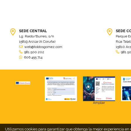
SEDE CENTRAL
SEDE C
Lg. Raído/Burres, s/n
Parque E
15819 Arzúa (A Coruña)
Rúa Talab
web@toldosgomez.com
15810 Ar
981 500 202
981 5
606 455 714
Ampliar
Utilizamos cookies para garantizar que obtenga la mejor experiencia en n