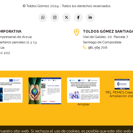
© Toldos Gómez 2024 - Todos los derechos reservados
ORPORATIVA
TOLDOS GÓMEZ SANTIAG
mpresarial de Arzúa
Vial de Galileo, 20. Parcela 7
arteros parcelas 11 y 13
Santiago de Compostela
zúa
981 565 706
00 202
PEL PEMES Crea
Ampliación 20
Ampliar
uestro sitio web. Si rechaza el uso de cookies, es posible que este sitio 