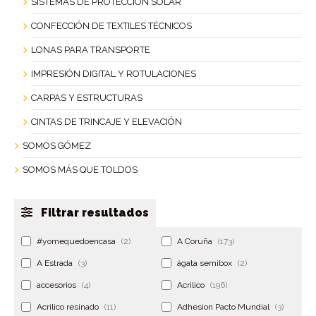
SISTEMAS DE PROTECCIÓN SOLAR
CONFECCIÓN DE TEXTILES TÉCNICOS
LONAS PARA TRANSPORTE
IMPRESIÓN DIGITAL Y ROTULACIONES
CARPAS Y ESTRUCTURAS
CINTAS DE TRINCAJE Y ELEVACIÓN
SOMOS GÓMEZ
SOMOS MÁS QUE TOLDOS
Filtrar resultados
#yomequedoencasa
(2)
A Coruña
(173)
A Estrada
(3)
ágata semibox
(2)
accesorios
(4)
Acrilico
(196)
Acrilico resinado
(11)
Adhesion Pacto Mundial
(3)