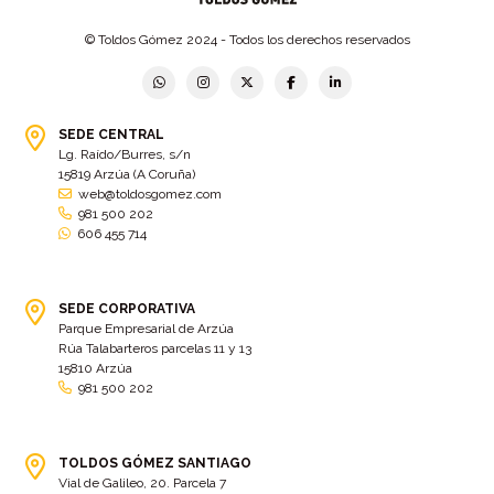
Bar Encontro
(2)
Barco
(3)
© Toldos Gómez 2024 - Todos los derechos reservados
Bastidor
(2)
Bergondo
(4)
bermudas
(6)
Betanzos
(2)
Bimba y lola
(6)
bodas
(2)
SEDE CENTRAL
Lg. Raído/Burres, s/n
bolsa cac
(3)
Bolsa cst
(3)
15819 Arzúa (A Coruña)
bolsa ct
(3)
Bolsas
(10)
web@toldosgomez.com
981 500 202
Bolsas de elevación
(3)
Bolsas multiusos
(9)
606 455 714
Bolsas portaherramientas
(4)
brazos invisibles
(11)
Bueu
(2)
Cabañas
(2)
SEDE CORPORATIVA
Cafe-bar Nova Xeira
(2)
cafetería
(5)
Parque Empresarial de Arzúa
Rúa Talabarteros parcelas 11 y 13
Calidad
(4)
cambados
(3)
15810 Arzúa
981 500 202
cambio
(5)
Cambio de tela
(48)
cambio de toldo
(12)
Cambio tela
(11)
camión
TOLDOS GÓMEZ SANTIAGO
(17)
Camión XL
(4)
Vial de Galileo, 20. Parcela 7