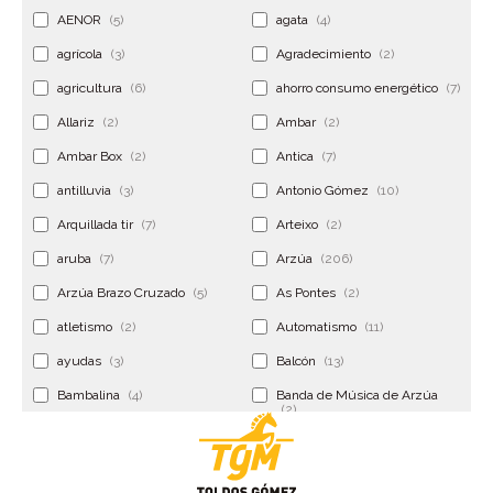
AENOR
(5)
agata
(4)
agrícola
(3)
Agradecimiento
(2)
agricultura
(6)
ahorro consumo energético
(7)
Allariz
(2)
Ambar
(2)
Ambar Box
(2)
Antica
(7)
antilluvia
(3)
Antonio Gómez
(10)
Arquillada tir
(7)
Arteixo
(2)
aruba
(7)
Arzúa
(206)
Arzúa Brazo Cruzado
(5)
As Pontes
(2)
atletismo
(2)
Automatismo
(11)
ayudas
(3)
Balcón
(13)
Bambalina
(4)
Banda de Música de Arzúa
(2)
Banderola
(2)
Banderolas
(5)
Banquillo
(5)
bar
(4)