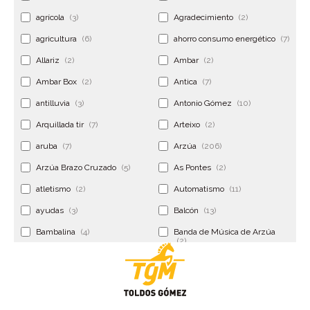
agrícola
(3)
Agradecimiento
(2)
agricultura
(6)
ahorro consumo energético
(7)
Allariz
(2)
Ambar
(2)
Ambar Box
(2)
Antica
(7)
antilluvia
(3)
Antonio Gómez
(10)
Arquillada tir
(7)
Arteixo
(2)
aruba
(7)
Arzúa
(206)
Arzúa Brazo Cruzado
(5)
As Pontes
(2)
atletismo
(2)
Automatismo
(11)
ayudas
(3)
Balcón
(13)
Bambalina
(4)
Banda de Música de Arzúa
(2)
Banderola
(2)
Banderolas
(5)
Banquillo
(5)
bar
(4)
Bar Encontro
(2)
Barco
(3)