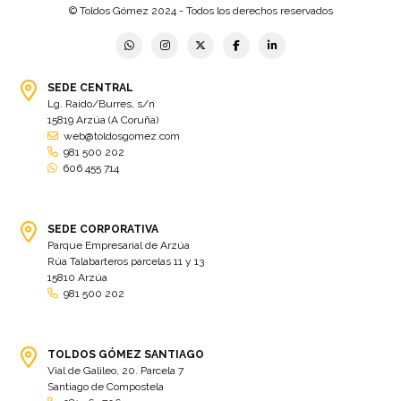
© Toldos Gómez 2024 - Todos los derechos reservados
Bastidor
(2)
Bergondo
(4)
bermudas
(6)
Betanzos
(2)
Bimba y lola
(6)
bodas
(2)
SEDE CENTRAL
Lg. Raído/Burres, s/n
bolsa cac
(3)
Bolsa cst
(3)
15819 Arzúa (A Coruña)
bolsa ct
(3)
Bolsas
(10)
web@toldosgomez.com
981 500 202
Bolsas de elevación
(3)
Bolsas multiusos
(9)
606 455 714
Bolsas portaherramientas
(4)
brazos invisibles
(11)
Bueu
(2)
Cabañas
(2)
SEDE CORPORATIVA
Cafe-bar Nova Xeira
(2)
cafetería
(5)
Parque Empresarial de Arzúa
Rúa Talabarteros parcelas 11 y 13
Calidad
(4)
cambados
(3)
15810 Arzúa
981 500 202
cambio
(5)
Cambio de tela
(48)
cambio de toldo
(12)
Cambio tela
(11)
camión
TOLDOS GÓMEZ SANTIAGO
(17)
Camión XL
(4)
Vial de Galileo, 20. Parcela 7
camion botellero
(7)
Camion tautliner
(28)
Santiago de Compostela