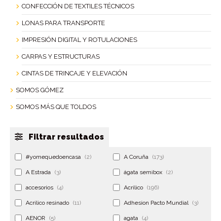
CONFECCIÓN DE TEXTILES TÉCNICOS
LONAS PARA TRANSPORTE
IMPRESIÓN DIGITAL Y ROTULACIONES
CARPAS Y ESTRUCTURAS
CINTAS DE TRINCAJE Y ELEVACIÓN
SOMOS GÓMEZ
SOMOS MÁS QUE TOLDOS
Filtrar resultados
#yomequedoencasa
(2)
A Coruña
(173)
A Estrada
(3)
ágata semibox
(2)
accesorios
(4)
Acrilico
(196)
Acrilico resinado
(11)
Adhesion Pacto Mundial
(3)
AENOR
(5)
agata
(4)