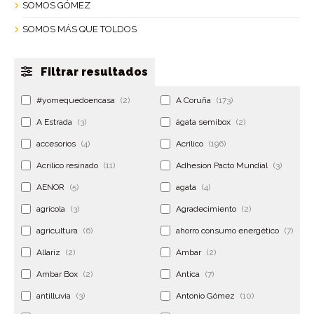
SOMOS GÓMEZ
SOMOS MÁS QUE TOLDOS
Filtrar resultados
#yomequedoencasa
(2)
A Coruña
(173)
A Estrada
(3)
ágata semibox
(2)
accesorios
(4)
Acrilico
(196)
Acrilico resinado
(11)
Adhesion Pacto Mundial
(3)
AENOR
(5)
agata
(4)
agrícola
(3)
Agradecimiento
(2)
agricultura
(6)
ahorro consumo energético
(7)
Allariz
(2)
Ambar
(2)
Ambar Box
(2)
Antica
(7)
antilluvia
(3)
Antonio Gómez
(10)