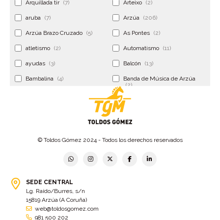
Arquillada tir
(7)
Arteixo
(2)
aruba
(7)
Arzúa
(206)
Arzúa Brazo Cruzado
(5)
As Pontes
(2)
atletismo
(2)
Automatismo
(11)
ayudas
(3)
Balcón
(13)
Bambalina
(4)
Banda de Música de Arzúa
(2)
Banderola
(2)
Banderolas
(5)
Banquillo
(5)
bar
(4)
Bar Encontro
(2)
Barco
(3)
© Toldos Gómez 2024 - Todos los derechos reservados
Bastidor
(2)
Bergondo
(4)
bermudas
(6)
Betanzos
(2)
Bimba y lola
(6)
bodas
(2)
SEDE CENTRAL
Lg. Raído/Burres, s/n
bolsa cac
(3)
Bolsa cst
(3)
15819 Arzúa (A Coruña)
bolsa ct
(3)
Bolsas
(10)
web@toldosgomez.com
981 500 202