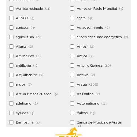
Acrilico resinado
(11)
Adhesion Pacto Mundial
(3)
AENOR
(5)
agata
(4)
agrícola
(3)
Agradecimiento
(2)
agricultura
(6)
ahorro consumo energético
(7)
Allariz
(2)
Ambar
(2)
Ambar Box
(2)
Antica
(7)
antilluvia
(3)
Antonio Gómez
(10)
Arquillada tir
(7)
Arteixo
(2)
aruba
(7)
Arzúa
(206)
Arzúa Brazo Cruzado
(5)
As Pontes
(2)
atletismo
(2)
Automatismo
(11)
ayudas
(3)
Balcón
(13)
Bambalina
(4)
Banda de Música de Arzúa
(2)
Banderola
(2)
Banderolas
(5)