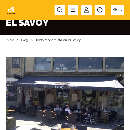
TOLDO MODERNISTA EN
ES
EL SAVOY
Inicio
Blog
Toldo modernista en el Savoy