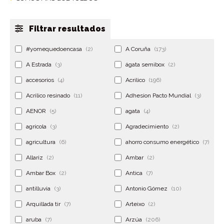
Filtrar resultados
#yomequedoencasa
(2)
A Coruña
(173)
A Estrada
(3)
ágata semibox
(2)
accesorios
(4)
Acrilico
(196)
Acrilico resinado
(11)
Adhesion Pacto Mundial
(3)
AENOR
(5)
agata
(4)
agrícola
(3)
Agradecimiento
(2)
agricultura
(6)
ahorro consumo energético
(7)
Allariz
(2)
Ambar
(2)
Ambar Box
(2)
Antica
(7)
antilluvia
(3)
Antonio Gómez
(10)
Arquillada tir
(7)
Arteixo
(2)
aruba
(7)
Arzúa
(206)