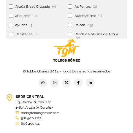
Arzúa Brazo Cruzado
(5)
As Pontes
(2)
atletismo
(2)
Automatismo
(11)
ayudas
(3)
Balcón
(13)
Bambalina
(4)
Banda de Música de Arzúa
(2)
Banderola
(2)
Banderolas
(5)
Banquillo
(5)
bar
(4)
Bar Encontro
(2)
Barco
(3)
© Toldos Gómez 2024 - Todos los derechos reservados
Bastidor
(2)
Bergondo
(4)
bermudas
(6)
Betanzos
(2)
Bimba y lola
(6)
bodas
(2)
SEDE CENTRAL
Lg. Raído/Burres, s/n
bolsa cac
(3)
Bolsa cst
(3)
15819 Arzúa (A Coruña)
bolsa ct
(3)
Bolsas
(10)
web@toldosgomez.com
981 500 202
Bolsas de elevación
(3)
Bolsas multiusos
(9)
606 455 714
Bolsas portaherramientas
(4)
brazos invisibles
(11)