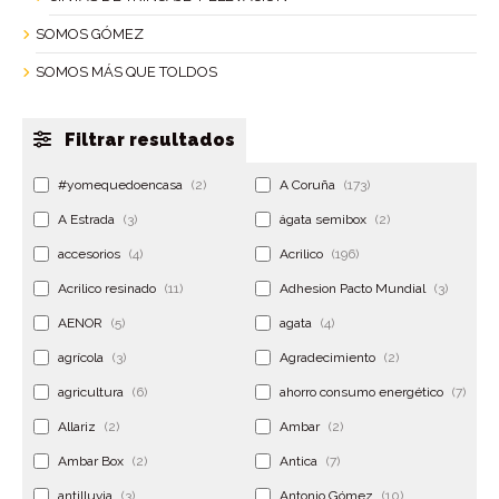
SOMOS GÓMEZ
SOMOS MÁS QUE TOLDOS
Filtrar resultados
#yomequedoencasa
(2)
A Coruña
(173)
A Estrada
(3)
ágata semibox
(2)
accesorios
(4)
Acrilico
(196)
Acrilico resinado
(11)
Adhesion Pacto Mundial
(3)
AENOR
(5)
agata
(4)
agrícola
(3)
Agradecimiento
(2)
agricultura
(6)
ahorro consumo energético
(7)
Allariz
(2)
Ambar
(2)
Ambar Box
(2)
Antica
(7)
antilluvia
(3)
Antonio Gómez
(10)