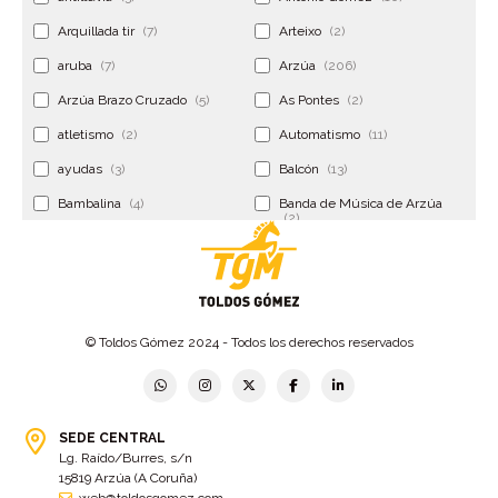
Arquillada tir
(7)
Arteixo
(2)
aruba
(7)
Arzúa
(206)
Arzúa Brazo Cruzado
(5)
As Pontes
(2)
atletismo
(2)
Automatismo
(11)
ayudas
(3)
Balcón
(13)
Bambalina
(4)
Banda de Música de Arzúa
(2)
Banderola
(2)
Banderolas
(5)
Banquillo
(5)
bar
(4)
Bar Encontro
(2)
Barco
(3)
© Toldos Gómez 2024 - Todos los derechos reservados
Bastidor
(2)
Bergondo
(4)
bermudas
(6)
Betanzos
(2)
Bimba y lola
(6)
bodas
(2)
SEDE CENTRAL
Lg. Raído/Burres, s/n
bolsa cac
(3)
Bolsa cst
(3)
15819 Arzúa (A Coruña)
bolsa ct
(3)
Bolsas
(10)
web@toldosgomez.com