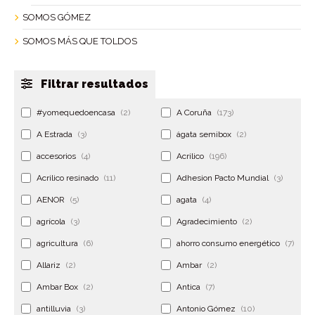
SOMOS GÓMEZ
SOMOS MÁS QUE TOLDOS
Filtrar resultados
#yomequedoencasa
(2)
A Coruña
(173)
A Estrada
(3)
ágata semibox
(2)
accesorios
(4)
Acrilico
(196)
Acrilico resinado
(11)
Adhesion Pacto Mundial
(3)
AENOR
(5)
agata
(4)
agrícola
(3)
Agradecimiento
(2)
agricultura
(6)
ahorro consumo energético
(7)
Allariz
(2)
Ambar
(2)
Ambar Box
(2)
Antica
(7)
antilluvia
(3)
Antonio Gómez
(10)