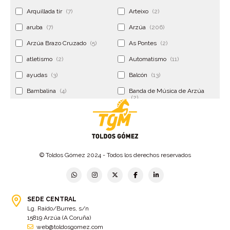
Arquillada tir
(7)
Arteixo
(2)
aruba
(7)
Arzúa
(206)
Arzúa Brazo Cruzado
(5)
As Pontes
(2)
atletismo
(2)
Automatismo
(11)
ayudas
(3)
Balcón
(13)
Bambalina
(4)
Banda de Música de Arzúa
(2)
Banderola
(2)
Banderolas
(5)
Banquillo
(5)
bar
(4)
Bar Encontro
(2)
Barco
(3)
© Toldos Gómez 2024 - Todos los derechos reservados
Bastidor
(2)
Bergondo
(4)
bermudas
(6)
Betanzos
(2)
Bimba y lola
(6)
bodas
(2)
SEDE CENTRAL
Lg. Raído/Burres, s/n
bolsa cac
(3)
Bolsa cst
(3)
15819 Arzúa (A Coruña)
bolsa ct
(3)
Bolsas
(10)
web@toldosgomez.com