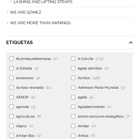
LASHING AND LIFTING STRAPS
WE ARE GÓMEZ
WE ARE MORE THAN AWNINGS
ETIQUETAS
#yomequedoencasa
(2)
A Coruña
(173)
A Estrada
(3)
ágata semibox
(2)
accesorios
(4)
Acrilico
(196)
Acrilico resinado
(11)
Adhesion Pacto Mundial
(3)
AENOR
(5)
agata
(4)
agrícola
(3)
Agradecimiento
(2)
agricultura
(6)
ahorro consumo energético
(7)
Allariz
(2)
Ambar
(2)
Ambar Box
(2)
Antica
(7)