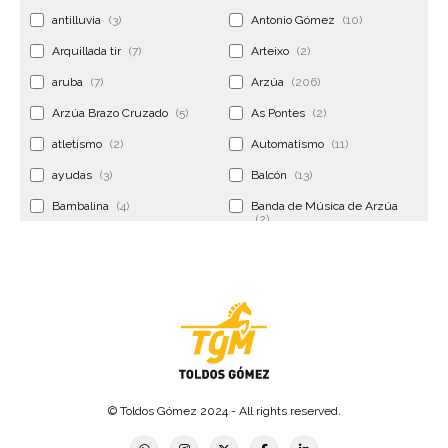
antilluvia
(3)
Antonio Gómez
(10)
Arquillada tir
(7)
Arteixo
(2)
aruba
(7)
Arzúa
(206)
Arzúa Brazo Cruzado
(5)
As Pontes
(2)
atletismo
(2)
Automatismo
(11)
ayudas
(3)
Balcón
(13)
Bambalina
(4)
Banda de Música de Arzúa
(2)
Banderola
(2)
Banderolas
(5)
Banquillo
(5)
bar
(4)
Bar Encontro
(2)
Barco
(3)
Bastidor
(2)
Bergondo
(4)
bermudas
(6)
Betanzos
(2)
Bimba y lola
(6)
bodas
(2)
© Toldos Gómez 2024 - All rights reserved.
bolsa cac
(3)
Bolsa cst
(3)