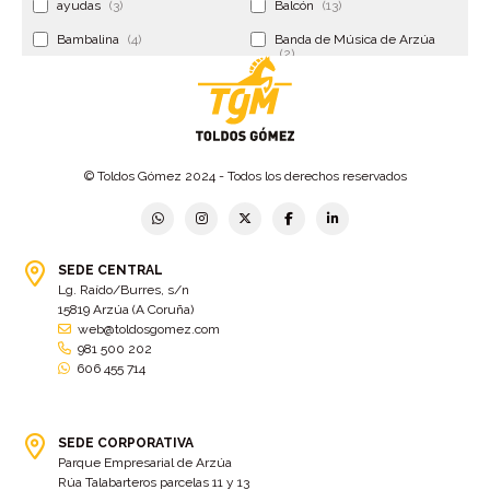
ayudas
(3)
Balcón
(13)
Bambalina
(4)
Banda de Música de Arzúa
(2)
Banderola
(2)
Banderolas
(5)
Banquillo
(5)
bar
(4)
Bar Encontro
(2)
Barco
(3)
© Toldos Gómez 2024 - Todos los derechos reservados
Bastidor
(2)
Bergondo
(4)
bermudas
(6)
Betanzos
(2)
Bimba y lola
(6)
bodas
(2)
SEDE CENTRAL
Lg. Raído/Burres, s/n
bolsa cac
(3)
Bolsa cst
(3)
15819 Arzúa (A Coruña)
bolsa ct
(3)
Bolsas
(10)
web@toldosgomez.com
981 500 202
Bolsas de elevación
(3)
Bolsas multiusos
(9)
606 455 714
Bolsas portaherramientas
(4)
brazos invisibles
(11)
Bueu
(2)
Cabañas
(2)
SEDE CORPORATIVA
Cafe-bar Nova Xeira
(2)
cafetería
(5)
Parque Empresarial de Arzúa
Rúa Talabarteros parcelas 11 y 13