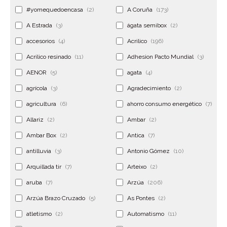
#yomequedoencasa
(2)
A Coruña
(173)
A Estrada
(3)
ágata semibox
(2)
accesorios
(4)
Acrilico
(196)
Acrilico resinado
(11)
Adhesion Pacto Mundial
(3)
AENOR
(5)
agata
(4)
agrícola
(3)
Agradecimiento
(2)
agricultura
(6)
ahorro consumo energético
(7)
Allariz
(2)
Ambar
(2)
Ambar Box
(2)
Antica
(7)
antilluvia
(3)
Antonio Gómez
(10)
Arquillada tir
(7)
Arteixo
(2)
aruba
(7)
Arzúa
(206)
Arzúa Brazo Cruzado
(5)
As Pontes
(2)
atletismo
(2)
Automatismo
(11)