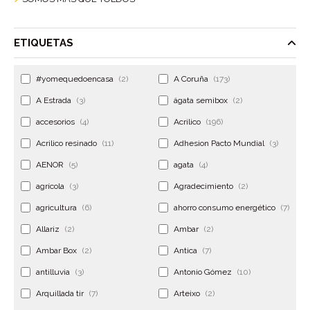
ETIQUETAS
#yomequedoencasa
(2)
A Coruña
(173)
A Estrada
(3)
ágata semibox
(2)
accesorios
(4)
Acrilico
(196)
Acrilico resinado
(11)
Adhesion Pacto Mundial
(3)
AENOR
(5)
agata
(4)
agrícola
(3)
Agradecimiento
(2)
agricultura
(6)
ahorro consumo energético
(7)
Allariz
(2)
Ambar
(2)
Ambar Box
(2)
Antica
(7)
antilluvia
(3)
Antonio Gómez
(10)
Arquillada tir
(7)
Arteixo
(2)