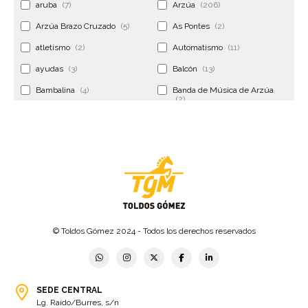
aruba
(7)
Arzúa
(206)
Arzúa Brazo Cruzado
(5)
As Pontes
(2)
atletismo
(2)
Automatismo
(11)
ayudas
(3)
Balcón
(13)
Bambalina
(4)
Banda de Música de Arzúa
(2)
Banderola
(2)
Banderolas
(5)
Banquillo
(5)
bar
(4)
Bar Encontro
(2)
Barco
(3)
Bastidor
(2)
Bergondo
(4)
bermudas
(6)
Betanzos
(2)
Bimba y lola
(6)
bodas
(2)
© Toldos Gómez 2024 - Todos los derechos reservados
bolsa cac
(3)
Bolsa cst
(3)
bolsa ct
(3)
Bolsas
(10)
SEDE CENTRAL
Bolsas de elevación
(3)
Bolsas multiusos
(9)
Lg. Raído/Burres, s/n