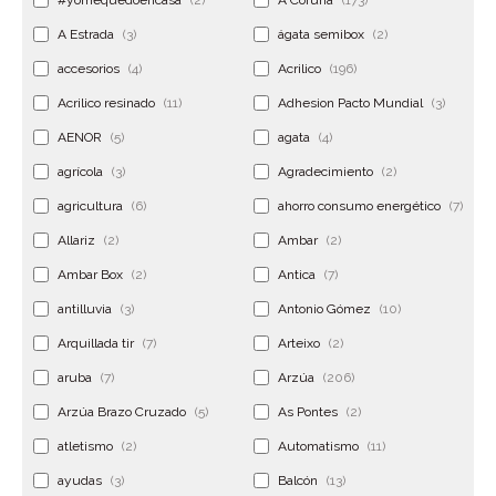
#yomequedoencasa
(2)
A Coruña
(173)
A Estrada
(3)
ágata semibox
(2)
accesorios
(4)
Acrilico
(196)
Acrilico resinado
(11)
Adhesion Pacto Mundial
(3)
AENOR
(5)
agata
(4)
agrícola
(3)
Agradecimiento
(2)
agricultura
(6)
ahorro consumo energético
(7)
Allariz
(2)
Ambar
(2)
Ambar Box
(2)
Antica
(7)
antilluvia
(3)
Antonio Gómez
(10)
Arquillada tir
(7)
Arteixo
(2)
aruba
(7)
Arzúa
(206)
Arzúa Brazo Cruzado
(5)
As Pontes
(2)
atletismo
(2)
Automatismo
(11)
ayudas
(3)
Balcón
(13)