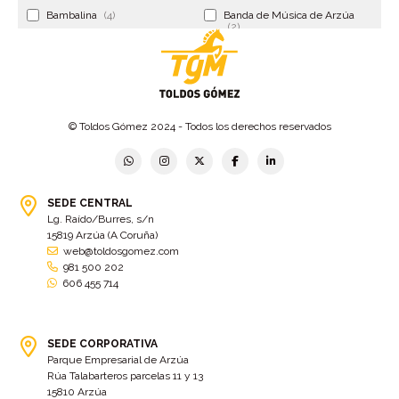
Bambalina
(4)
Banda de Música de Arzúa
(2)
Banderola
(2)
Banderolas
(5)
Banquillo
(5)
bar
(4)
Bar Encontro
(2)
Barco
(3)
© Toldos Gómez 2024 - Todos los derechos reservados
Bastidor
(2)
Bergondo
(4)
bermudas
(6)
Betanzos
(2)
Bimba y lola
(6)
bodas
(2)
SEDE CENTRAL
Lg. Raído/Burres, s/n
bolsa cac
(3)
Bolsa cst
(3)
15819 Arzúa (A Coruña)
bolsa ct
(3)
Bolsas
(10)
web@toldosgomez.com
981 500 202
Bolsas de elevación
(3)
Bolsas multiusos
(9)
606 455 714
Bolsas portaherramientas
(4)
brazos invisibles
(11)
Bueu
(2)
Cabañas
(2)
SEDE CORPORATIVA
Cafe-bar Nova Xeira
(2)
cafetería
(5)
Parque Empresarial de Arzúa
Rúa Talabarteros parcelas 11 y 13
Calidad
(4)
cambados
(3)
15810 Arzúa