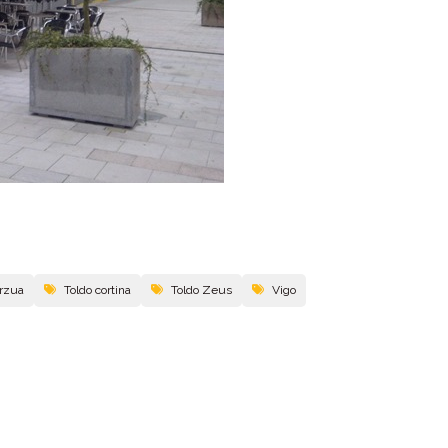
arzua
Toldo cortina
Toldo Zeus
Vigo