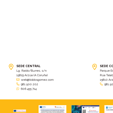
SEDE CENTRAL
SEDE C
Lg. Raído/Burres, s/n
Parque E
15819 Arzúa (A Coruña)
Rúa Talab
web@toldosgomez.com
15810 Ar
981 500 202
981 5
606 455 714