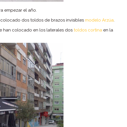
ara empezar el año.
 colocado dos toldos de brazos invisibles
modelo Arzúa
.
se han colocado en los laterales dos
toldos cortina
en la