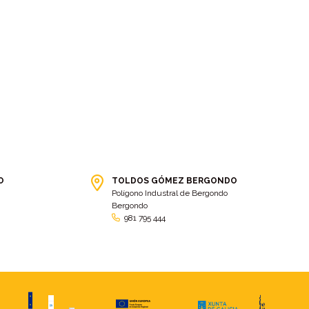
Cidade da cultura
(2)
cierre agrícola
(5)
cierres para establos
(4)
cinta de trincajes
(2)
cintas de trincaje
(4)
cintas y mordazas
(4)
Clásica carreira TGM-Toldos
Clásica TGM
(6)
Gómez
(8)
Club balonman Ribadosar
(2)
Cobertor
(2)
cobertor de piscina
(7)
Cobertores
(2)
coche
(2)
Coche de Caballos
(2)
Coches
(2)
Cofre
(16)
O
TOLDOS GÓMEZ BERGONDO
Polígono Industral de Bergondo
Colaboración
(9)
Colegio Internacional O Castro
Bergondo
(2)
981 795 444
Color
(11)
colores
(14)
Comercio
(6)
Compromiso
(4)
Comunidad de vecinos
(2)
Conciliacion
(4)
Confección de textiles técnicos
consejos
(3)
(10)