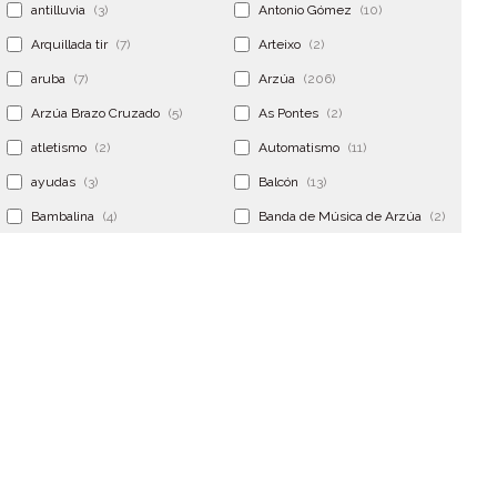
antilluvia
(3)
Antonio Gómez
(10)
Arquillada tir
(7)
Arteixo
(2)
aruba
(7)
Arzúa
(206)
Arzúa Brazo Cruzado
(5)
As Pontes
(2)
atletismo
(2)
Automatismo
(11)
ayudas
(3)
Balcón
(13)
Bambalina
(4)
Banda de Música de Arzúa
(2)
Banderola
(2)
Banderolas
(5)
Banquillo
(5)
bar
(4)
Bar Encontro
(2)
Barco
(3)
Bastidor
(2)
Bergondo
(4)
bermudas
(6)
Betanzos
(2)
Bimba y lola
(6)
bodas
(2)
bolsa cac
(3)
Bolsa cst
(3)
bolsa ct
(3)
Bolsas
(10)