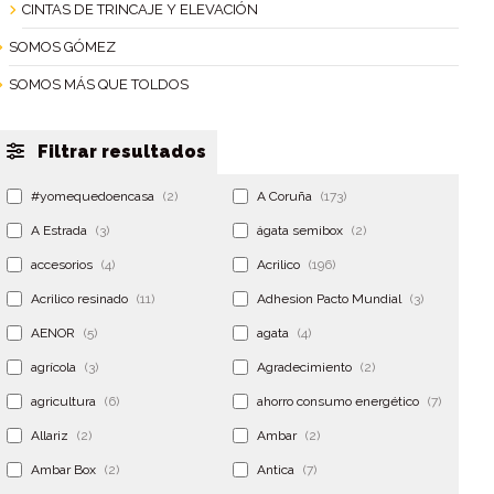
CINTAS DE TRINCAJE Y ELEVACIÓN
SOMOS GÓMEZ
SOMOS MÁS QUE TOLDOS
Filtrar resultados
#yomequedoencasa
(2)
A Coruña
(173)
A Estrada
(3)
ágata semibox
(2)
accesorios
(4)
Acrilico
(196)
Acrilico resinado
(11)
Adhesion Pacto Mundial
(3)
AENOR
(5)
agata
(4)
agrícola
(3)
Agradecimiento
(2)
agricultura
(6)
ahorro consumo energético
(7)
Allariz
(2)
Ambar
(2)
Ambar Box
(2)
Antica
(7)